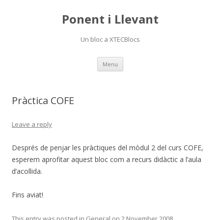
Ponent i Llevant
Un bloc a XTECBlocs
Skip
Menu
to
content
Pràctica COFE
Leave a reply
Després de penjar les pràctiques del mòdul 2 del curs COFE,
esperem aprofitar aquest bloc com a recurs didàctic a l’aula
d’acollida.
Fins aviat!
This entry was posted in
General
on
2 November 2008
.