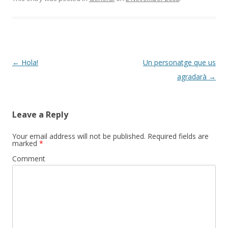
Post
←
Hola!
Un personatge que us
navigation
agradarà
→
Leave a Reply
Your email address will not be published.
Required fields are
marked
*
Comment