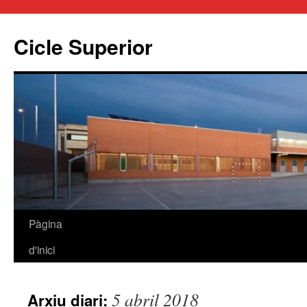
Cicle Superior
Pàgina
Vés
d'inici
al
contingut
5 abril 2018
Arxiu diari: