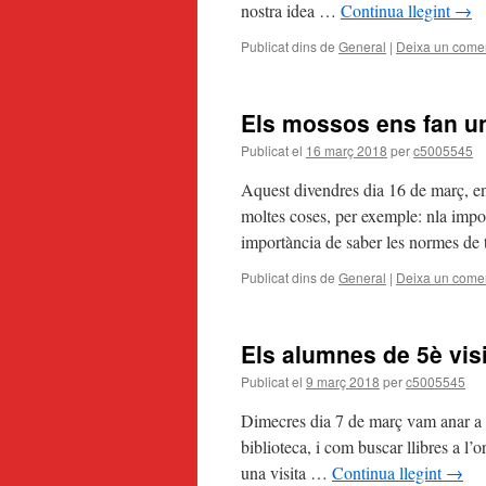
nostra idea …
Continua llegint
→
Publicat dins de
General
|
Deixa un comen
Els mossos ens fan u
Publicat el
16 març 2018
per
c5005545
Aquest divendres dia 16 de març, en
moltes coses, per exemple: nla impor
importància de saber les normes de
Publicat dins de
General
|
Deixa un comen
Els alumnes de 5è visi
Publicat el
9 març 2018
per
c5005545
Dimecres dia 7 de març vam anar a la
biblioteca, i com buscar llibres a l’o
una visita …
Continua llegint
→