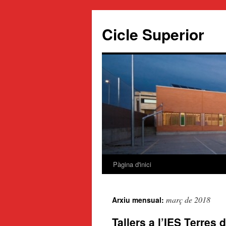
Cicle Superior
Pàgina d'inici
Vés
al
març de 2018
Arxiu mensual:
contingut
Tallers a l’IES Terres