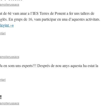
amollerussacs
at de 6è vam anar a l’IES Terres de Ponent a fer uns tallers de
lès. En grups de 16, vam participar en una d’aquestes activitats.
llegint
→
tari
amollerussacs
 en som uns experts!!! Després de nou anys aquesta ha estat la
tari
!
amollerussacs