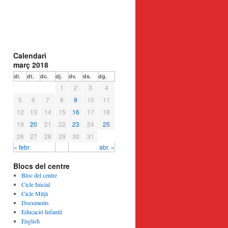
Calendari
març 2018
dl.
dt.
dc.
dj.
dv.
ds.
dg.
1
2
3
4
5
6
7
8
9
10
11
12
13
14
15
16
17
18
19
20
21
22
23
24
25
26
27
28
29
30
31
« febr.
abr. »
Blocs del centre
Bloc del centre
Cicle Inicial
Cicle Mitjà
Documents
Educació Infantil
English