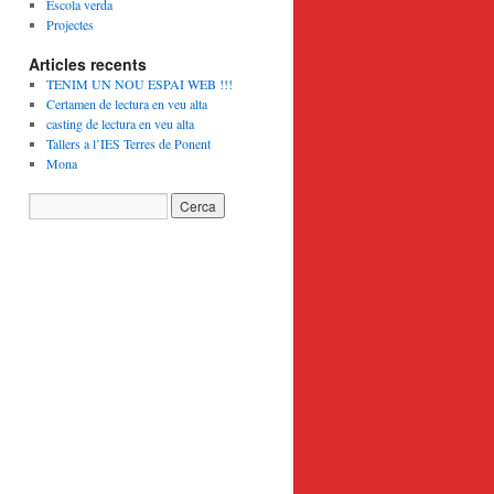
Escola verda
Projectes
Articles recents
TENIM UN NOU ESPAI WEB !!!
Certamen de lectura en veu alta
casting de lectura en veu alta
Tallers a l’IES Terres de Ponent
Mona