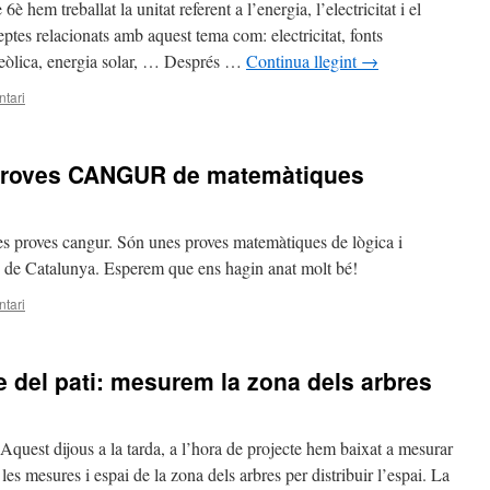
è hem treballat la unitat referent a l’energia, l’electricitat i el
es relacionats amb aquest tema com: electricitat, fonts
 eòlica, energia solar, … Després …
Continua llegint
→
tari
 proves CANGUR de matemàtiques
es proves cangur. Són unes proves matemàtiques de lògica i
s de Catalunya. Esperem que ens hagin anat molt bé!
tari
e del pati: mesurem la zona dels arbres
Aquest dijous a la tarda, a l’hora de projecte hem baixat a mesurar
es mesures i espai de la zona dels arbres per distribuir l’espai. La