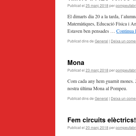
Publicat el
25 març 2018
per
pompeufabr
El dimarts dia 20 a la tarda, l’alumn
Matemàtiques, Educació Física i Ang
Estaven ben pensades …
Continua 
Publicat dins de
General
|
Deixa un comen
Mona
Publicat el
23 març 2018
per
pompeufabr
Com cada any hem guarnit mones. Ja
nostra última Mona al Pompeu.
Publicat dins de
General
|
Deixa un comen
Fem circuits elèctrics!
Publicat el
20 març 2018
per
pompeufabr