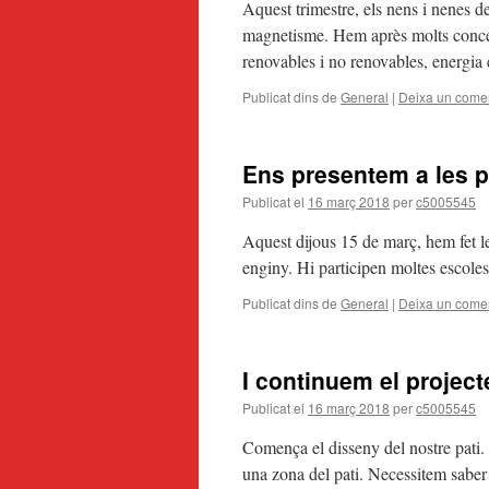
Aquest trimestre, els nens i nenes de 6
magnetisme. Hem après molts concept
renovables i no renovables, energia
Publicat dins de
General
|
Deixa un comen
Ens presentem a les
Publicat el
16 març 2018
per
c5005545
Aquest dijous 15 de març, hem fet l
enginy. Hi participen moltes escole
Publicat dins de
General
|
Deixa un comen
I continuem el project
Publicat el
16 març 2018
per
c5005545
Comença el disseny del nostre pati. 
una zona del pati. Necessitem saber l