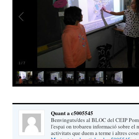
1
/
7
Quant a c5005545
Benvinguts/des al BLOC del CEIP Pomp
l'espai on trobareu informació sobre el n
activitats que duem a terme i altres cose