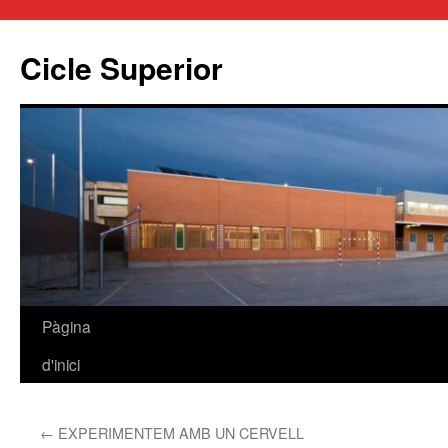
Cicle Superior
Pàgina
Vés
d'inici
al
contingut
←
EXPERIMENTEM AMB UN CERVELL