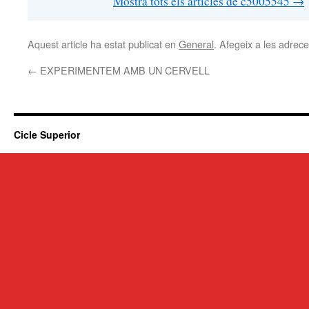
Mostra tots els articles de c5005545
→
Aquest article ha estat publicat en
General
. Afegeix a les adreces
←
EXPERIMENTEM AMB UN CERVELL
Cicle Superior