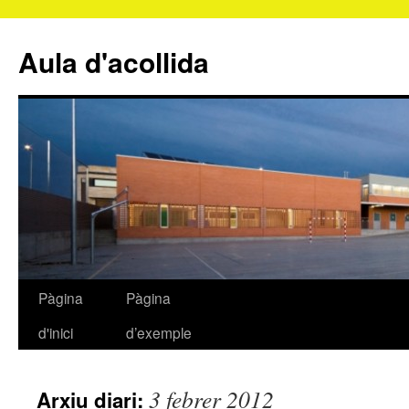
Aula d'acollida
Pàgina
Pàgina
Vés
d'inici
d’exemple
al
contingut
3 febrer 2012
Arxiu diari: