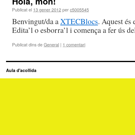
Hola, món!
Publicat el
13 gener 2012
per
c5005545
Benvingut/da a
XTECBlocs
. Aquest és 
Edita’l o esborra’l i comença a fer ús de
Publicat dins de
General
|
1 comentari
Aula d'acollida