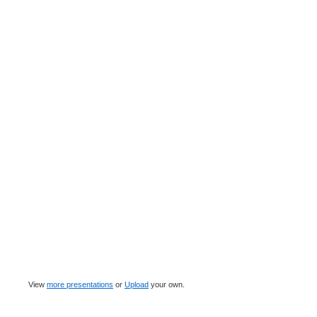
View
more presentations
or
Upload
your own.