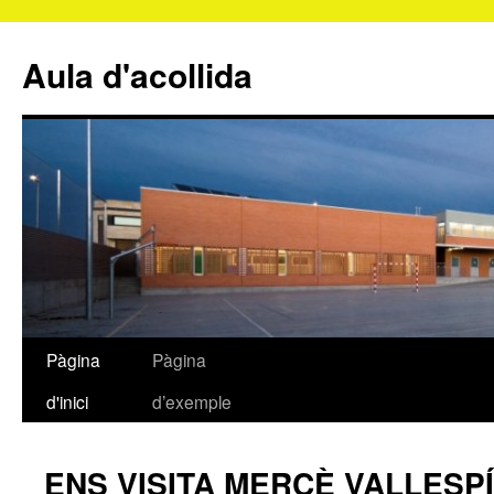
Aula d'acollida
Pàgina
Pàgina
Vés
d'inici
d’exemple
al
contingut
ENS VISITA MERCÈ VALLESPÍ pe