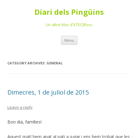
Diari dels Pingüins
Un altre bloc d'XTECBlocs
Skip
Menu
to
content
CATEGORY ARCHIVES:
GENERAL
Dimecres, 1 de juliol de 2015
Leave a reply
Bon dia, famílies!
Aquest matí hem anat al pati a jugar i ens hem trobat que les