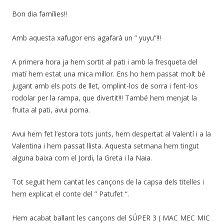
Bon dia famílies!!
Amb aquesta xafugor ens agafarà un ” yuyu”!!!
A primera hora ja hem sortit al pati i amb la fresqueta del
matí hem estat una mica millor. Ens ho hem passat molt bé
jugant amb els pots de llet, omplint-los de sorra i fent-los
rodolar per la rampa, que divertit!!! També hem menjat la
fruita al pati, avui poma.
Avui hem fet l’estora tots junts, hem despertat al Valentí i a la
Valentina i hem passat llista. Aquesta setmana hem tingut
alguna baixa com el Jordi, la Greta i la Naia.
Tot seguit hem cantat les cançons de la capsa dels titelles i
hem explicat el conte del ” Patufet “.
Hem acabat ballant les cançons del SÚPER 3 ( MAC MEC MIC