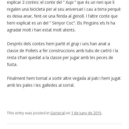
explicar 2 contes: el conte del ” Xupi ” que és un nen que li
regalen una bicicleta per al seu aniversari i cau a terra perquè
es deixa anar, fent-se una ferida al genoll. I l’altre conte que
hem explicat es un del ” Senyor Coc”. Els Pingüins els hi ha
agradat molt i han estat molt atents.
Després dels contes hem partit el grup i uns han anat a
classe de Pollets a fer construccions amb tubs de cartró i la
resta s’han quedat a la classe per jugar amb les peces de
fusta.
Finalment hem tornat a sortir altre vegada al pati i hem jugat
amb les pales i les galledes al sorral.
This entry was posted in
General
on
1 de juny de 2015
.