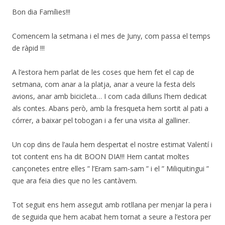
Bon dia Famílies!!!
Comencem la setmana i el mes de Juny, com passa el temps
de ràpid !!!
A l’estora hem parlat de les coses que hem fet el cap de
setmana, com anar a la platja, anar a veure la festa dels
avions, anar amb bicicleta… I com cada dilluns l’hem dedicat
als contes. Abans però, amb la fresqueta hem sortit al pati a
córrer, a baixar pel tobogan i a fer una visita al galliner.
Un cop dins de l’aula hem despertat el nostre estimat Valentí i
tot content ens ha dit BOON DIA!!! Hem cantat moltes
cançonetes entre elles ” l’Eram sam-sam ” i el ” Miliquitingui ”
que ara feia dies que no les cantàvem.
Tot seguit ens hem assegut amb rotllana per menjar la pera i
de seguida que hem acabat hem tornat a seure a l’estora per