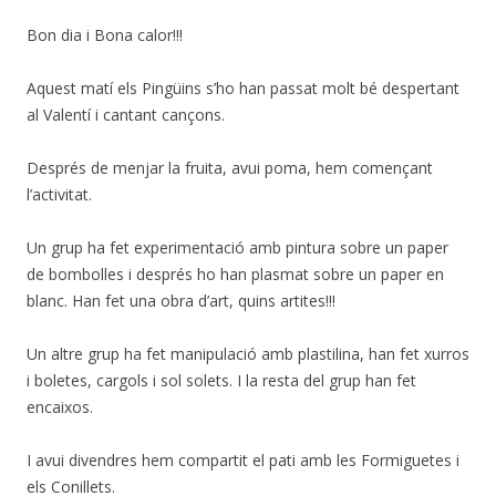
Bon dia i Bona calor!!!
Aquest matí els Pingüins s’ho han passat molt bé despertant
al Valentí i cantant cançons.
Després de menjar la fruita, avui poma, hem començant
l’activitat.
Un grup ha fet experimentació amb pintura sobre un paper
de bombolles i després ho han plasmat sobre un paper en
blanc. Han fet una obra d’art, quins artites!!!
Un altre grup ha fet manipulació amb plastilina, han fet xurros
i boletes, cargols i sol solets. I la resta del grup han fet
encaixos.
I avui divendres hem compartit el pati amb les Formiguetes i
els Conillets.