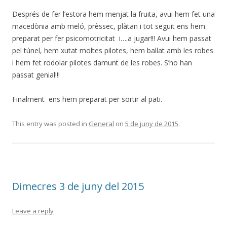
Després de fer l’estora hem menjat la fruita, avui hem fet una
macedònia amb meló, prèssec, plàtan i tot seguit ens hem
preparat per fer psicomotricitat i….a jugar!!! Avui hem passat
pel túnel, hem xutat moltes pilotes, hem ballat amb les robes
i hem fet rodolar pilotes damunt de les robes. S’ho han
passat genial!!!
Finalment ens hem preparat per sortir al pati.
This entry was posted in
General
on
5 de juny de 2015
.
Dimecres 3 de juny del 2015
Leave a reply