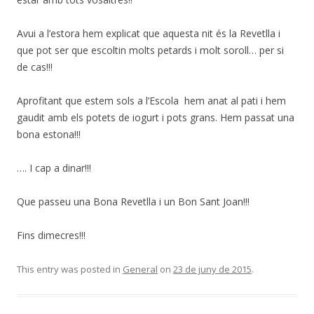
Avui a l’estora hem explicat que aquesta nit és la Revetlla i
que pot ser que escoltin molts petards i molt soroll… per si
de cas!!!
Aprofitant que estem sols a l’Escola hem anat al pati i hem
gaudit amb els potets de iogurt i pots grans. Hem passat una
bona estona!!!
…. I cap a dinar!!!
Que passeu una Bona Revetlla i un Bon Sant Joan!!!
Fins dimecres!!!
This entry was posted in
General
on
23 de juny de 2015
.