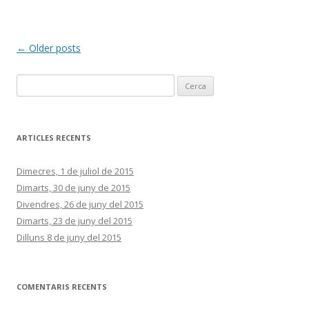
Post
←
Older posts
navigation
C
e
r
c
ARTICLES RECENTS
a
:
Dimecres, 1 de juliol de 2015
Dimarts, 30 de juny de 2015
Divendres, 26 de juny del 2015
Dimarts, 23 de juny del 2015
Dilluns 8 de juny del 2015
COMENTARIS RECENTS