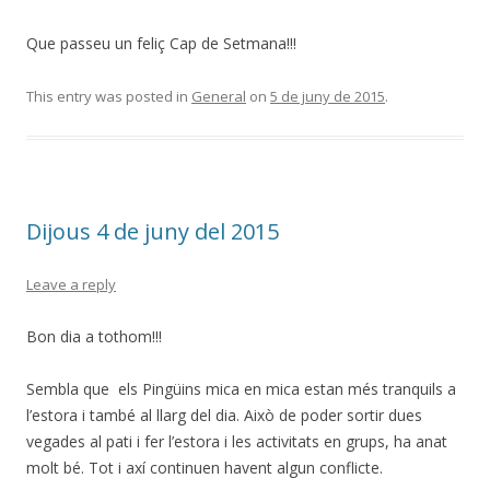
Que passeu un feliç Cap de Setmana!!!
This entry was posted in
General
on
5 de juny de 2015
.
Dijous 4 de juny del 2015
Leave a reply
Bon dia a tothom!!!
Sembla que els Pingüins mica en mica estan més tranquils a
l’estora i també al llarg del dia. Això de poder sortir dues
vegades al pati i fer l’estora i les activitats en grups, ha anat
molt bé. Tot i axí continuen havent algun conflicte.