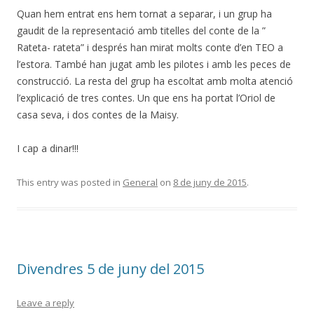
Quan hem entrat ens hem tornat a separar, i un grup ha
gaudit de la representació amb titelles del conte de la ”
Rateta- rateta” i després han mirat molts conte d’en TEO a
l’estora. També han jugat amb les pilotes i amb les peces de
construcció. La resta del grup ha escoltat amb molta atenció
l’explicació de tres contes. Un que ens ha portat l’Oriol de
casa seva, i dos contes de la Maisy.
I cap a dinar!!!
This entry was posted in
General
on
8 de juny de 2015
.
Divendres 5 de juny del 2015
Leave a reply