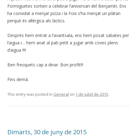
Formiguetes sortien a celebrar l’aniversari del Benjamín. Ens
ha convidat a menjar pizza i la Foix s’ha menjat un plàtan
perquè és al·lèrgica als làctics.
Després hem entrat a l’avantsala, ens hem posat sabates per
l’aigua i… hem anat al pati petit a jugar amb coves plens
d’aigua !!!!
Ben fresquets cap a dinar. Bon profit!!!
Fins demà.
This entry was posted in
General
on
1 de juliol de 2015
.
Dimarts, 30 de juny de 2015