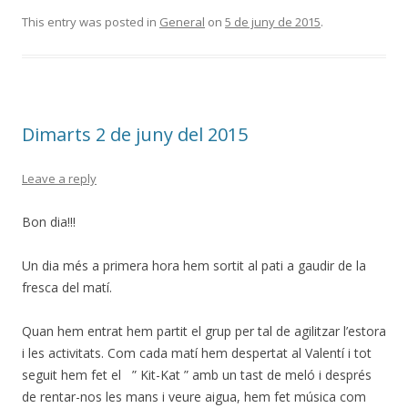
This entry was posted in
General
on
5 de juny de 2015
.
Dimarts 2 de juny del 2015
Leave a reply
Bon dia!!!
Un dia més a primera hora hem sortit al pati a gaudir de la
fresca del matí.
Quan hem entrat hem partit el grup per tal de agilitzar l’estora
i les activitats. Com cada matí hem despertat al Valentí i tot
seguit hem fet el ” Kit-Kat ” amb un tast de meló i després
de rentar-nos les mans i veure aigua, hem fet música com