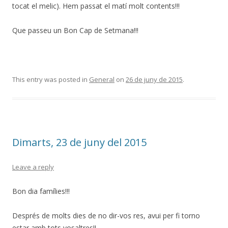
tocat el melic). Hem passat el matí molt contents!!!
Que passeu un Bon Cap de Setmana!!!
This entry was posted in
General
on
26 de juny de 2015
.
Dimarts, 23 de juny del 2015
Leave a reply
Bon dia famílies!!!
Després de molts dies de no dir-vos res, avui per fi torno
estar amb tots vosaltres!!