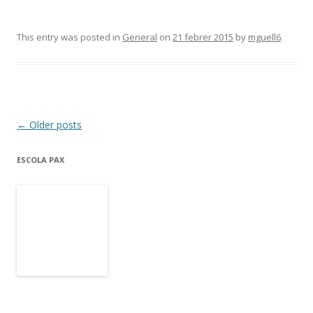
This entry was posted in
General
on
21 febrer 2015
by
mguell6
.
Post
←
Older posts
navigation
ESCOLA PAX