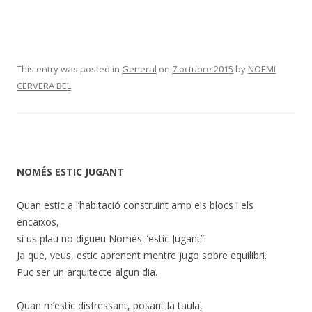
This entry was posted in
General
on
7 octubre 2015
by
NOEMI
CERVERA BEL
.
NOMÉS ESTIC JUGANT
Quan estic a l’habitació construint amb els blocs i els
encaixos,
si us plau no digueu Només “estic Jugant”.
Ja que, veus, estic aprenent mentre jugo sobre equilibri.
Puc ser un arquitecte algun dia.
Quan m’estic disfressant, posant la taula,