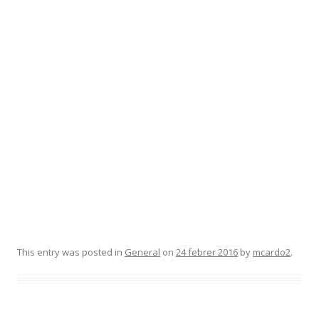
This entry was posted in
General
on
24 febrer 2016
by
mcardo2
.