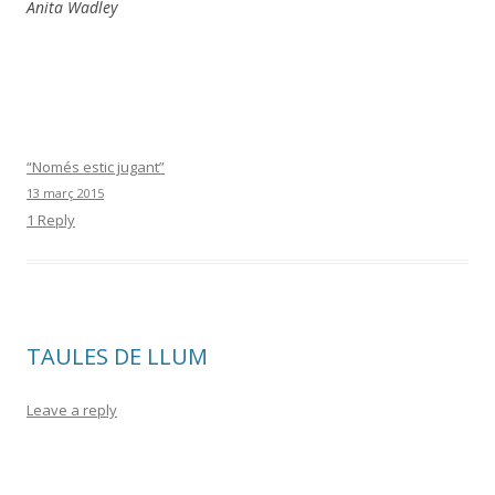
Anita Wadley
“Només estic jugant”
13 març 2015
1 Reply
TAULES DE LLUM
Leave a reply