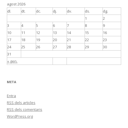
agost 2026
dl.
dt.
dc.
dj.
dv.
ds.
dg.
1
2
3
4
5
6
7
8
9
10
11
12
13
14
15
16
17
18
19
20
21
22
23
24
25
26
27
28
29
30
31
« gen.
META
Entra
RSS
dels articles
RSS
dels comentaris
WordPress.org