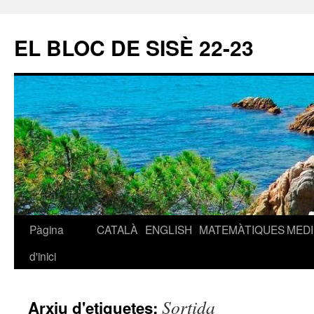
EL BLOC DE SISÈ 22-23
Pàgina
CATALÀ
ENGLISH
MATEMÀTIQUES
MEDI
Vés
d'inici
al
contingut
Sortida
Arxiu d'etiquetes: