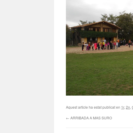
Aquest article ha estat publicat en
1r
,
2n
,
←
ARRIBADA A MAS SURO