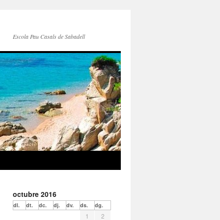
Escola Pau Casals de Sabadell
octubre 2016
dl.
dt.
dc.
dj.
dv.
ds.
dg.
1
2