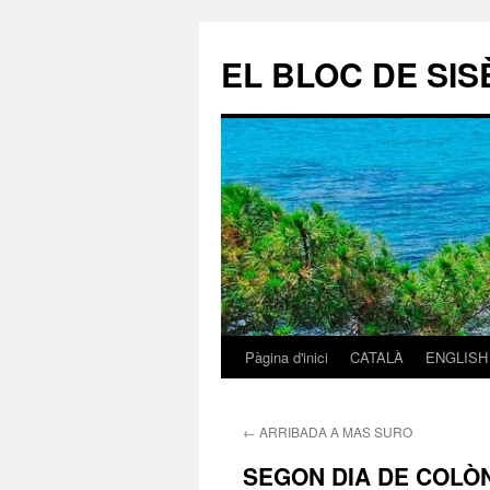
EL BLOC DE SISÈ
Pàgina d'inici
CATALÀ
ENGLISH
Vés
al
←
ARRIBADA A MAS SURO
contingut
SEGON DIA DE COLÒ