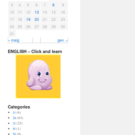
3
4
5
6
7
8
9
10
11
12
13
14
15
16
17
18
19
20
21
22
23
24
25
26
27
28
29
30
31
« maig
gen. »
ENGLISH – Click and learn
Categories
1r
(6)
2n
(63)
3r
(25)
4t
(1)
5è
(9)