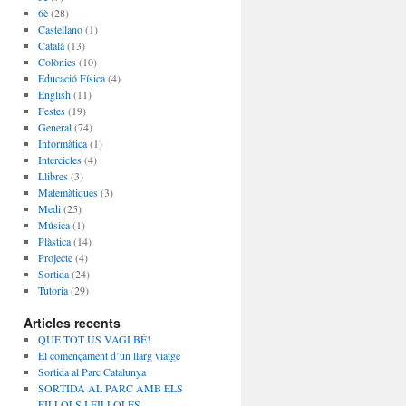
6è
(28)
Castellano
(1)
Català
(13)
Colònies
(10)
Educació Física
(4)
English
(11)
Festes
(19)
General
(74)
Informàtica
(1)
Intercicles
(4)
Llibres
(3)
Matemàtiques
(3)
Medi
(25)
Música
(1)
Plàstica
(14)
Projecte
(4)
Sortida
(24)
Tutoria
(29)
Articles recents
QUE TOT US VAGI BÉ!
El començament d’un llarg viatge
Sortida al Parc Catalunya
SORTIDA AL PARC AMB ELS
FILLOLS I FILLOLES