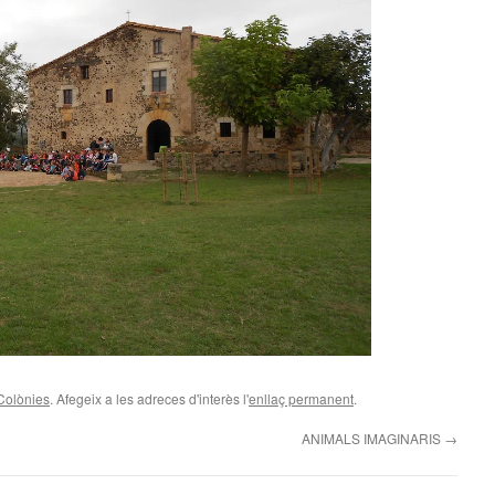
Colònies
. Afegeix a les adreces d'interès l'
enllaç permanent
.
ANIMALS IMAGINARIS
→