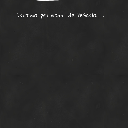
ation
Sortida pel barri de l’escola
→