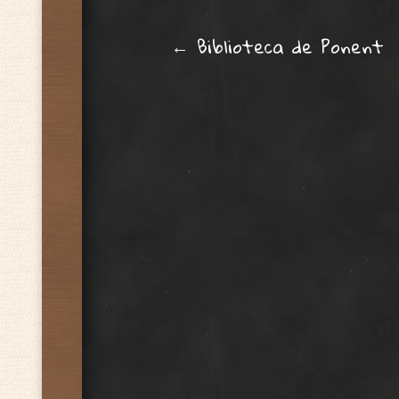
Post navig
←
Biblioteca de Ponent