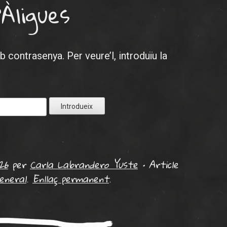
’Àligues
 contrasenya. Per veure’l, introduïu la
ix
26
per
Carla Labrandero Yuste
•
Article
eneral
.
Enllaç permanent
.