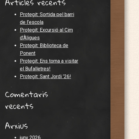
Articles recents
Protegit: Sortida pel barri
de l’escola
Protegit: Excursió al Cim
d’Àligues
Protegit: Biblioteca de
Ponent
Protegit: Ens torna a visitar
el Bufalletres!
Protegit: Sant Jordi ’26!
Comentaris
recents
Arxius
juny 2026