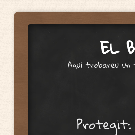
EL 
Aquí trobareu un 
Menu
Skip to content
Protegit: