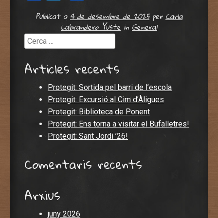
Publicat a
4 de desembre de 2025
per
Carla
Labrandero Yuste
in
General
Cerca
Articles recents
Protegit: Sortida pel barri de l’escola
Protegit: Excursió al Cim d’Àligues
Protegit: Biblioteca de Ponent
Protegit: Ens torna a visitar el Bufalletres!
Protegit: Sant Jordi ’26!
Comentaris recents
Arxius
juny 2026