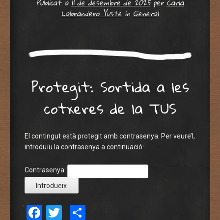
Publicat a
11 de desembre de 2025
per
Carla
Labrandero Yuste
in
General
Protegit: Sortida a les
cotxeres de la TUS
El contingut està protegit amb contrasenya. Per veure’l,
introduïu la contrasenya a continuació:
Contrasenya:
Facebook
Twitter
Comparteix