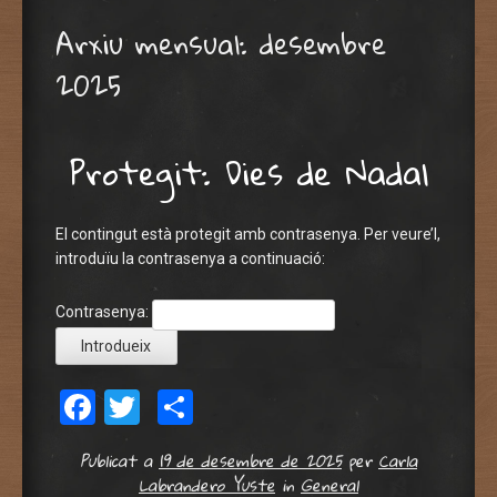
Arxiu mensual:
desembre
2025
Protegit: Dies de Nadal
El contingut està protegit amb contrasenya. Per veure’l,
introduïu la contrasenya a continuació:
Contrasenya:
Facebook
Twitter
Comparteix
Publicat a
19 de desembre de 2025
per
Carla
Labrandero Yuste
in
General