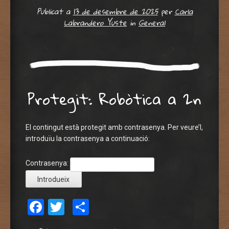
Publicat a
13 de desembre de 2025
per
Carla
Labrandero Yuste
in
General
Protegit: Robòtica a 2n
El contingut està protegit amb contrasenya. Per veure’l,
introduïu la contrasenya a continuació:
Contrasenya:
Facebook
Twitter
Comparteix