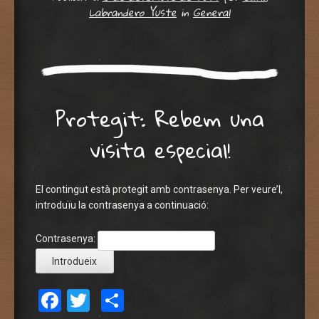
Labrandero Yuste
in
General
Protegit: Rebem una
visita especial!
El contingut està protegit amb contrasenya. Per veure’l,
introduïu la contrasenya a continuació:
Contrasenya:
Facebook
Twitter
Comparteix