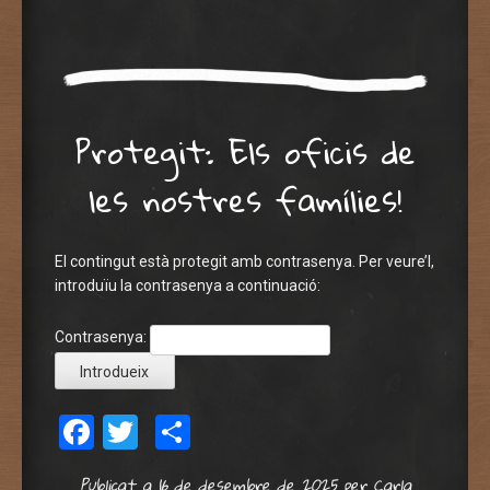
Protegit: Els oficis de
les nostres famílies!
El contingut està protegit amb contrasenya. Per veure’l,
introduïu la contrasenya a continuació:
Contrasenya:
Facebook
Twitter
Comparteix
Publicat a
16 de desembre de 2025
per
Carla