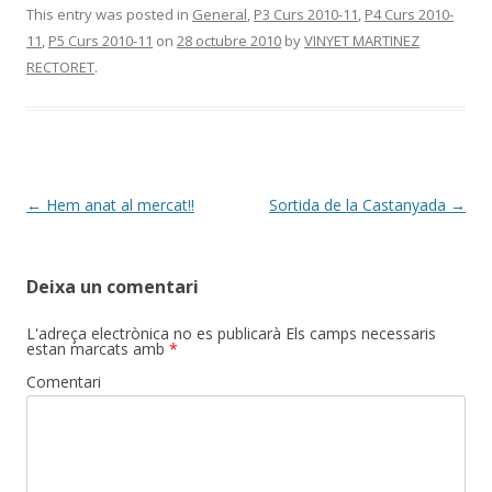
This entry was posted in
General
,
P3 Curs 2010-11
,
P4 Curs 2010-
11
,
P5 Curs 2010-11
on
28 octubre 2010
by
VINYET MARTINEZ
RECTORET
.
Post
←
Hem anat al mercat!!
Sortida de la Castanyada
→
navigation
Deixa un comentari
L'adreça electrònica no es publicarà
Els camps necessaris
estan marcats amb
*
Comentari