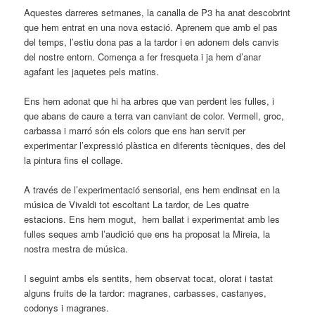
Aquestes darreres setmanes, la canalla de P3 ha anat descobrint
que hem entrat en una nova estació. Aprenem que amb el pas
del temps, l’estiu dona pas a la tardor i en adonem dels canvis
del nostre entorn. Comença a fer fresqueta i ja hem d’anar
agafant les jaquetes pels matins.
Ens hem adonat que hi ha arbres que van perdent les fulles, i
que abans de caure a terra van canviant de color. Vermell, groc,
carbassa i marró són els colors que ens han servit per
experimentar l’expressió plàstica en diferents tècniques, des del
la pintura fins el collage.
A través de l’experimentació sensorial, ens hem endinsat en la
música de Vivaldi tot escoltant La tardor, de Les quatre
estacions. Ens hem mogut, hem ballat i experimentat amb les
fulles seques amb l’audició que ens ha proposat la Mireia, la
nostra mestra de música.
I seguint ambs els sentits, hem observat tocat, olorat i tastat
alguns fruits de la tardor: magranes, carbasses, castanyes,
codonys i magranes.