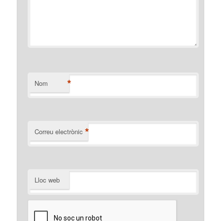
*
Nom
*
Correu electrònic
Lloc web