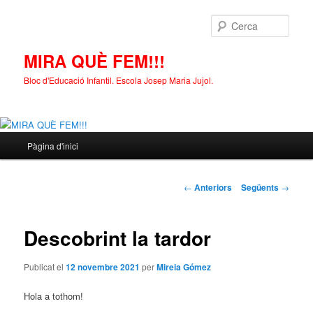
Cerca
MIRA QUÈ FEM!!!
Bloc d'Educació Infantil. Escola Josep Maria Jujol.
Menú
Pàgina d'inici
Aneu
principal
al
Navegació
←
Anteriors
Següents
→
pels
contingut
articles
Descobrint la tardor
principal
Publicat el
12 novembre 2021
per
Mireia Gómez
Hola a tothom!