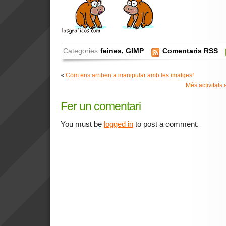
Categories
feines
,
GIMP
Comentaris RSS
«
Com ens arriben a manipular amb les imatges!
Més activitats
Fer un comentari
You must be
logged in
to post a comment.