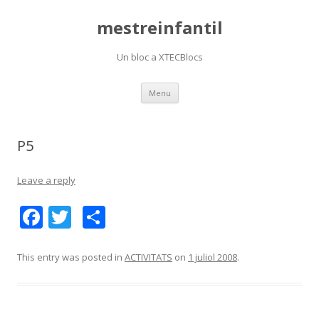
mestreinfantil
Un bloc a XTECBlocs
Skip
Menu
to
content
P5
Leave a reply
F
T
C
ac
w
o
e
itt
m
This entry was posted in
ACTIVITATS
on
1 juliol 2008
.
b
er
p
o
ar