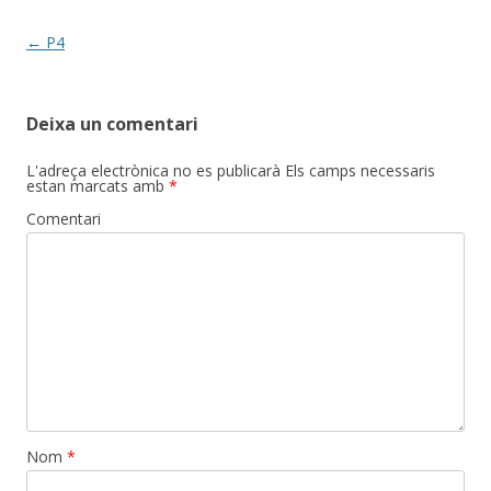
o
te
k
ix
Post
←
P4
navigation
Deixa un comentari
L'adreça electrònica no es publicarà
Els camps necessaris
estan marcats amb
*
Comentari
Nom
*