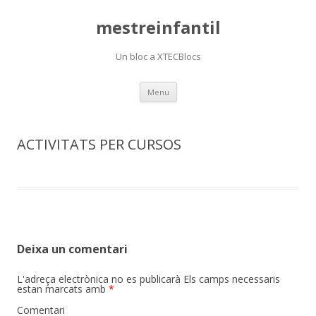
mestreinfantil
Un bloc a XTECBlocs
Skip
Menu
to
content
ACTIVITATS PER CURSOS
Deixa un comentari
L'adreça electrònica no es publicarà
Els camps necessaris
estan marcats amb
*
Comentari