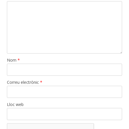
Nom
*
Correu electrònic
*
Lloc web