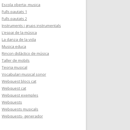
Escola oberta- musica
Fulls pautats 1
Fulls pautats 2
Instruments i grups instrumentals
L’espai de la música
La danza de la vida
Musica educa
Rincon didàctico de música
Taller de mobils
Teoria musical
Vocabulari musical sonor
Webquest blocs cat
Webquest cat
Webquest exemples
Webquests
Webquests musicals
Webquests- generador