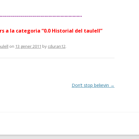
………………………………………………………
rs a la categoria
“0.0 Historial del taulell”
aulell
on
13 gener 2011
by
cduran12
.
Don’t stop believin
→