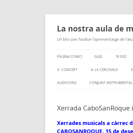
La nostra aula de 
Un bloc per facilitar l’aprenentatge de l’al
PÀGINA D'INICI
GLEE
1R ESO
PARTITURES
CRIPTOG
3- CONCERT
4- LA CERCAVILA
5
EL MUSEU
AUDICIONS
CONJUNT INSTRUMENTAL
PREPARE
MUSICAL
Xerrada CaboSanRoque i
CANÇÓ
Xerrades musicals a càrrec 
CABOSANROQUE. 15 de desemb