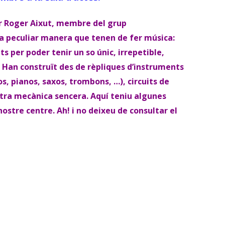
CREACIONS D
FLAUTA
ROMANTICISME
INSTRUMENTS 08/
FLAUTA
FLAUTA
ar Roger Aixut, membre del grup
la peculiar manera que tenen de fer música:
SEGLE XX
INSTRUMENTS 09/
TREBALLS DE
s per poder tenir un so únic, irrepetible,
INSTRUMENTS 10-
 Han construït des de rèpliques d’instruments
os, pianos, saxos, trombons, …), circuits de
stra mecànica sencera. Aquí teniu algunes
nostre centre. Ah! i no deixeu de consultar el