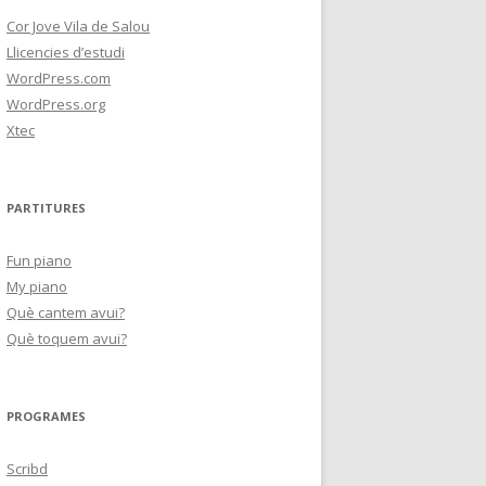
Cor Jove Vila de Salou
Llicencies d’estudi
WordPress.com
WordPress.org
Xtec
PARTITURES
Fun piano
My piano
Què cantem avui?
Què toquem avui?
PROGRAMES
Scribd