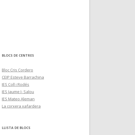
ELS ALUMNES
TREBALLS ALUMNES 2009-2010
09
10
LS ALUMNES
LA MÚSICA A L’EDAT MITJANA
11
LA MÚSICA AL RENAIXEMENT
LA MÚSICA AL BARROC
BLOCS DE CENTRES
LA MÚSICA AL CLASSICISME
Bloc Cris Cordero
LA MÚSICA AL ROMANTICISME
CEIP Esteve Barrachina
IES Coll i Rodés
IES Jaume I- Salou
IES Mateo Aleman
La corxera xafardera
LLISTA DE BLOCS