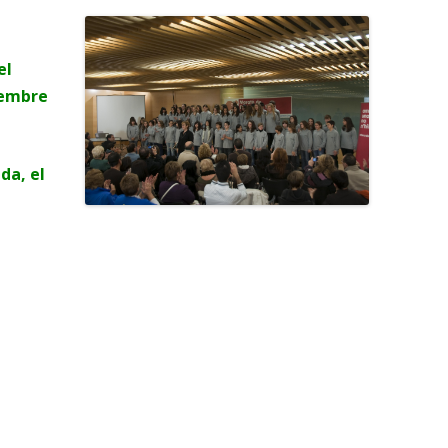
el
sembre
da, el