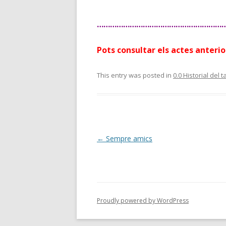
…………………………………………………
Pots consultar els actes anterio
This entry was posted in
0.0 Historial del t
Post
←
Sempre amics
navigation
Proudly powered by WordPress