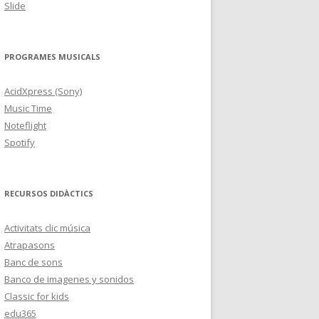
Slide
PROGRAMES MUSICALS
AcidXpress (Sony)
Music Time
Noteflight
Spotify
RECURSOS DIDÀCTICS
Activitats clic música
Atrapasons
Banc de sons
Banco de imagenes y sonidos
Classic for kids
edu365