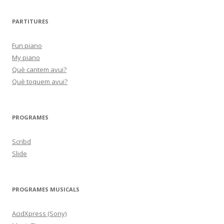
PARTITURES
Fun piano
My piano
Què cantem avui?
Què toquem avui?
PROGRAMES
Scribd
Slide
PROGRAMES MUSICALS
AcidXpress (Sony)