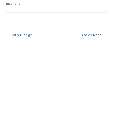
msanahu4
.
Post
←
Hallo Django
Ara és Nadal
→
navigation