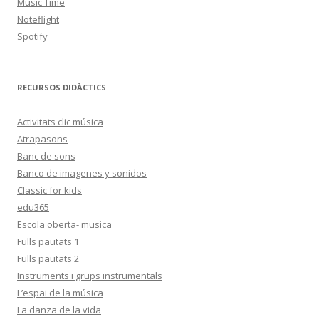
Music Time
Noteflight
Spotify
RECURSOS DIDÀCTICS
Activitats clic música
Atrapasons
Banc de sons
Banco de imagenes y sonidos
Classic for kids
edu365
Escola oberta- musica
Fulls pautats 1
Fulls pautats 2
Instruments i grups instrumentals
L’espai de la música
La danza de la vida