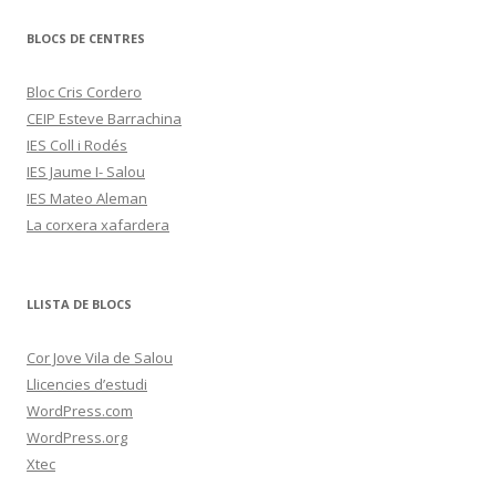
BLOCS DE CENTRES
Bloc Cris Cordero
CEIP Esteve Barrachina
IES Coll i Rodés
IES Jaume I- Salou
IES Mateo Aleman
La corxera xafardera
LLISTA DE BLOCS
Cor Jove Vila de Salou
Llicencies d’estudi
WordPress.com
WordPress.org
Xtec