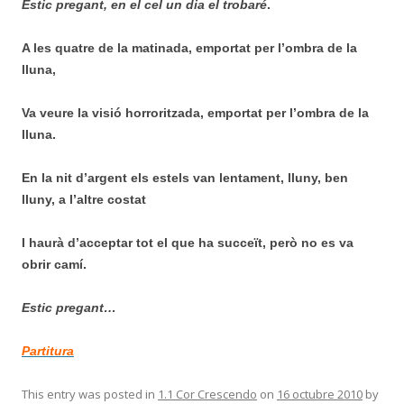
Estic pregant, en el cel un dia el trobaré
.
A les quatre de la matinada, emportat per l’ombra de la
lluna,
Va veure la visió horroritzada, emportat per l’ombra de la
lluna.
En la nit d’argent els estels van lentament, lluny, ben
lluny, a l’altre costat
I haurà d’acceptar tot el que ha succeït, però no es va
obrir camí.
Estic pregant…
Partitura
This entry was posted in
1.1 Cor Crescendo
on
16 octubre 2010
by