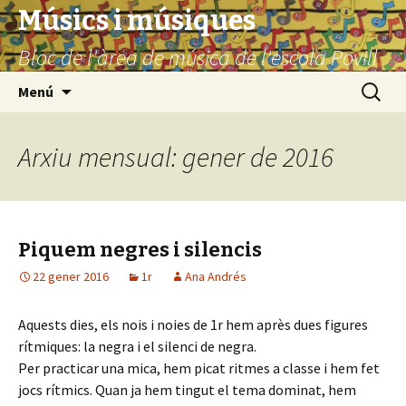
Músics i músiques
Bloc de l'àrea de música de l'escola Povill
Vés
Cerca:
Menú
al
contingut
Arxiu mensual: gener de 2016
Piquem negres i silencis
22 gener 2016
1r
Ana Andrés
Aquests dies, els nois i noies de 1r hem après dues figures
rítmiques: la negra i el silenci de negra.
Per practicar una mica, hem picat ritmes a classe i hem fet
jocs rítmics. Quan ja hem tingut el tema dominat, hem