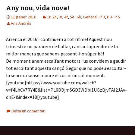
Any nou, vida nova!
11 gener 2016
1r
,
2n
,
3r
,
4t
,
5è
,
6è
,
General
,
P 3
,
P 4
,
P 5
Ana Andrés
Arrenca el 2016 i continuem a tot ritme! Aquest nou
trimestre no pararem de ballar, cantar i aprendre de la
millor manera que sabem: passant-ho súper bé!
De moment anem escalfant motors i us convidem a gaudir
tot escoltant aquesta cançó. Segur que no podeu escoltar-
la sencera sense moure el cos ni un sol moment.
[youtube]https://www.youtube.com/watch?
v=f4LhCv7RY4E&list=PL6DDjmSGD3WDbi1UGzBjvTAI2JAv-
dnE-&index=18[/youtube]
Deixa un comentari