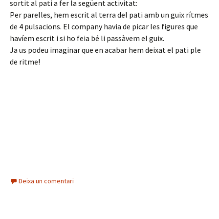
sortit al pati a fer la següent activitat:
Per parelles, hem escrit al terra del pati amb un guix rítmes
de 4 pulsacions. El company havia de picar les figures que
havíem escrit i si ho feia bé li passàvem el guix.
Ja us podeu imaginar que en acabar hem deixat el pati ple
de ritme!
Deixa un comentari