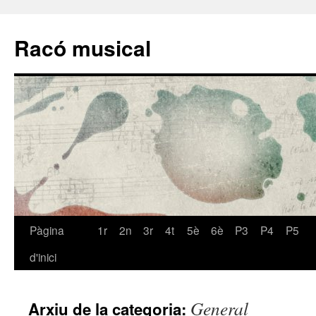
Racó musical
Pàgina
1r
2n
3r
4t
5è
6è
P3
P4
P5
Vés
d'inici
al
contingut
General
Arxiu de la categoria: