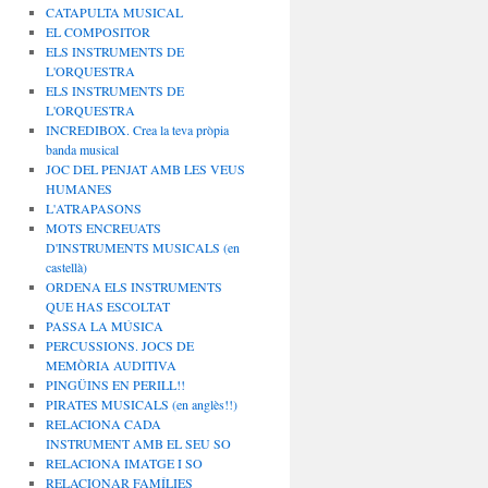
CATAPULTA MUSICAL
EL COMPOSITOR
ELS INSTRUMENTS DE
L'ORQUESTRA
ELS INSTRUMENTS DE
L'ORQUESTRA
INCREDIBOX. Crea la teva pròpia
banda musical
JOC DEL PENJAT AMB LES VEUS
HUMANES
L'ATRAPASONS
MOTS ENCREUATS
D'INSTRUMENTS MUSICALS (en
castellà)
ORDENA ELS INSTRUMENTS
QUE HAS ESCOLTAT
PASSA LA MÚSICA
PERCUSSIONS. JOCS DE
MEMÒRIA AUDITIVA
PINGÜINS EN PERILL!!
PIRATES MUSICALS (en anglès!!)
RELACIONA CADA
INSTRUMENT AMB EL SEU SO
RELACIONA IMATGE I SO
RELACIONAR FAMÍLIES