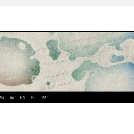
5è
6è
P3
P4
P5