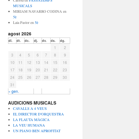
Carlota
en
PASSATEMPS
MUSICALS
MIRIAM NAVARRO CODINA
en
5è
Laia Pastor
en
5è
agost 2026
dl.
dt.
dc.
dj.
dv.
ds.
dg.
1
2
3
4
5
6
7
8
9
10
11
12
13
14
15
16
17
18
19
20
21
22
23
24
25
26
27
28
29
30
31
« gen.
AUDICIONS MUSICALS
CAVALLS A 4 VEUS
EL DIRECTOR D'ORQUESTRA
LA FLAUTA MÀGICA
LA VEU HUMANA
UN PIANO BEN APROFITAT