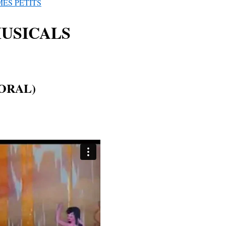
MÉS PETITS
MUSICALS
TORAL)