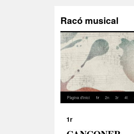
Racó musical
Pàgina d'inici
1r
2n
3r
4t
Vés
al
1r
contingut
CANÇONER