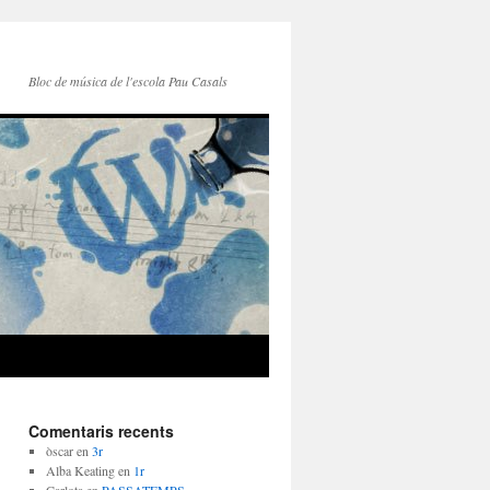
Bloc de música de l'escola Pau Casals
Comentaris recents
òscar
en
3r
Alba Keating
en
1r