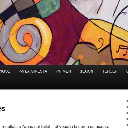
PIGOL
P-5 LA GINESTA
PRIMER
SEGON
TERCER
es
resultats a l'arxiu sol·licitat. Tal vegada la cerca us ajudarà