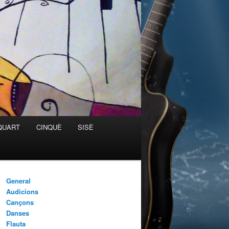
QUART
CINQUÈ
SISÈ
General
Audicions
Cançons
Danses
Flauta