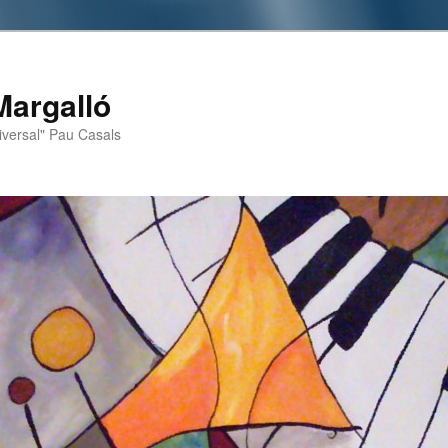
Margalló
iversal" Pau Casals