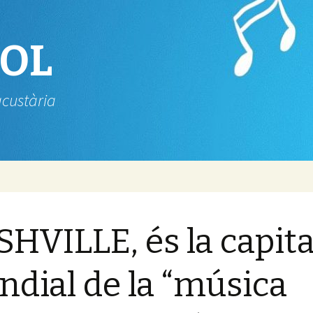
SOL
acustària
HVILLE, és la capita
dial de la “música