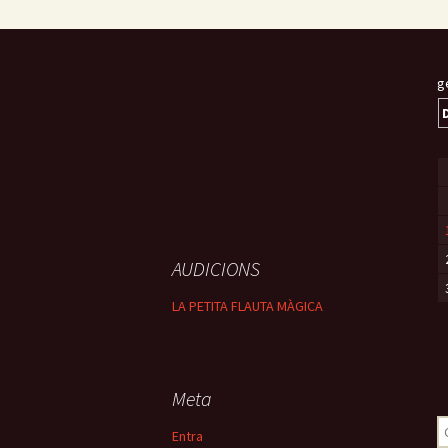
g
AUDICIONS
LA PETITA FLAUTA MÀGICA
Meta
C
Entra
e