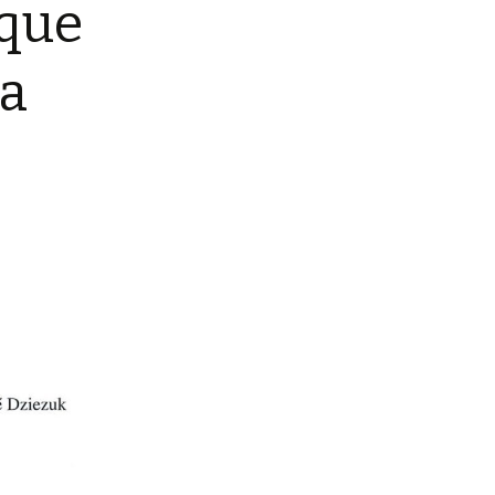
 que
ca