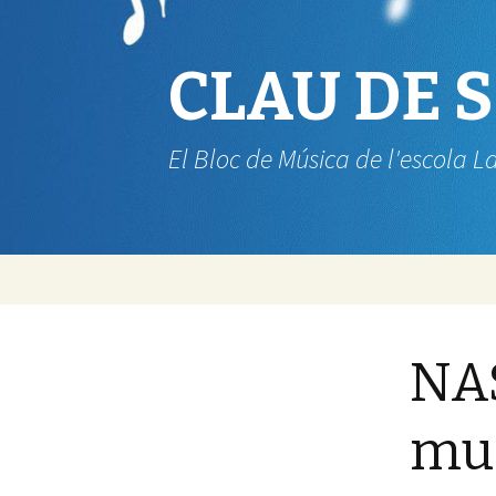
CLAU DE 
El Bloc de Música de l'escola L
Vés
al
contingut
NAS
mun