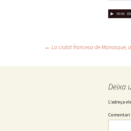
R
00:00
e
p
r
o
←
La ciutat francesa de Manosque, a 
d
u
Navegació
c
t
pels
o
r
Deixa 
d
articles
'
L'adreça el
à
u
Comentari
d
i