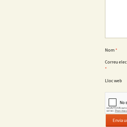
o
Nom
*
Correu elec
*
Lloc web