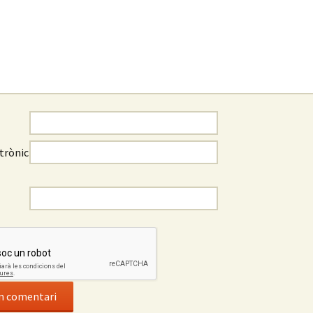
trònic