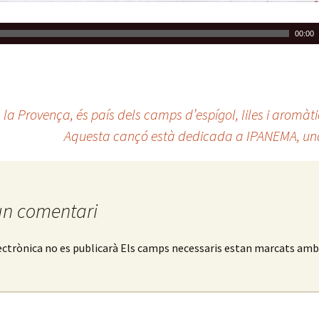
00:00
la Provença, és país dels camps d’espígol, liles i aromà
Aquesta cançó està dedicada a IPANEMA, una p
un comentari
ectrònica no es publicarà
Els camps necessaris estan marcats am