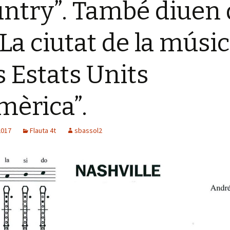
ntry”. També diuen
“La ciutat de la músi
s Estats Units
mèrica”.
2017
Flauta 4t
sbassol2