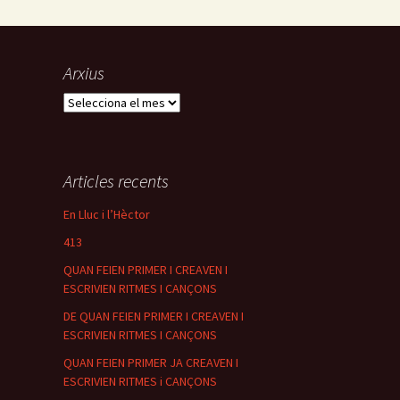
p
a
v
Arxius
a
l
A
l
r
p
x
i
e
u
Articles recents
r
s
i
En Lluc i l’Hèctor
n
413
c
r
QUAN FEIEN PRIMER I CREAVEN I
ESCRIVIEN RITMES I CANÇONS
e
m
DE QUAN FEIEN PRIMER I CREAVEN I
e
ESCRIVIEN RITMES I CANÇONS
n
QUAN FEIEN PRIMER JA CREAVEN I
t
ESCRIVIEN RITMES i CANÇONS
a