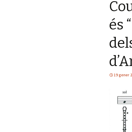
Cou
és 
del
d’A
19 gener 