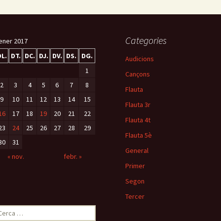
Categories
ener 2017
DL.
DT.
DC.
DJ.
DV.
DS.
DG.
Audicions
1
Cançons
2
3
4
5
6
7
8
Flauta
9
10
11
12
13
14
15
Flauta 3r
16
17
18
19
20
21
22
Flauta 4t
23
24
25
26
27
28
29
Flauta 5è
30
31
General
« nov.
febr. »
Primer
Segon
Tercer