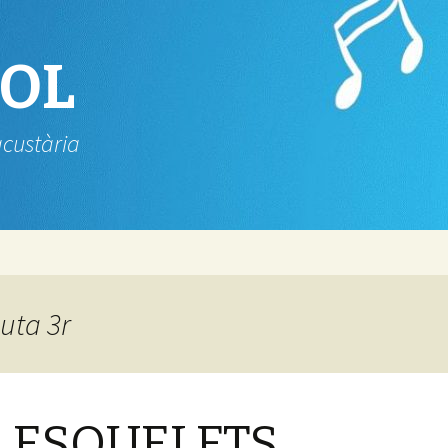
SOL
acustària
auta 3r
S ESQUELETS