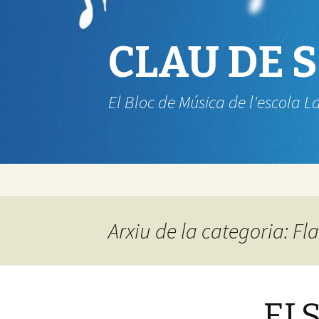
CLAU DE 
El Bloc de Música de l'escola L
Vés
al
contingut
Arxiu de la categoria: Fl
EL