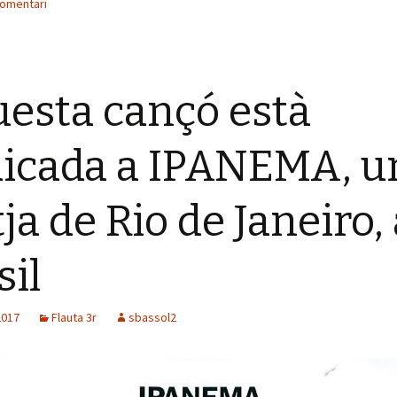
comentari
esta cançó està
icada a IPANEMA, u
tja de Rio de Janeiro, 
sil
2017
Flauta 3r
sbassol2