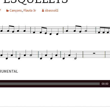
7
Cançons
,
Flauta 3r
sbassol2
TRUMENTAL
00:00