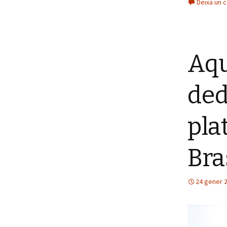
Deixa un 
Aqu
ded
pla
Bra
24 gener 