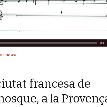
00:00
ri fins ara
ciutat francesa de
osque, a la Provenç