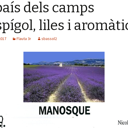
país dels camps
spígol, liles i aromàt
2017
Flauta 3r
sbassol2