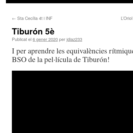
←
Sta Cecília 4t i INF
L’Orio
Tiburón 5è
Publicat el
6 gener 2020
per
jdiaz233
I per aprendre les equivalències rítmiqu
BSO de la pel·lícula de Tiburón!