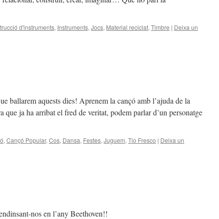
rucció d'instruments
,
Instruments
,
Jocs
,
Material reciclat
,
Timbre
|
Deixa un
que ballarem aquests dies! Aprenem la cançó amb l’ajuda de la
ra que ja ha arribat el fred de veritat, podem parlar d’un personatge
ó
,
Cançó Popular
,
Cos
,
Dansa
,
Festes
,
Juguem
,
Tio Fresco
|
Deixa un
t endinsant-nos en l’any Beethoven!!