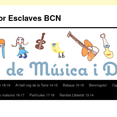
Cor Esclaves BCN
r 18-19
Al bell mig de la Terra 14-15
Babaua 15-16
Benvinguts!
Ca
ls malsons 16-17
Partícules 17-18
Rambla Llibertat 13-14