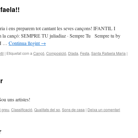
faela!!
ria i ens preparem tot cantant les seves cançons! IFANTIL I
 la cançó: SEMPRE TU juliadiaz · Sempre Tu Sempre tu by
 I …
Continua llegint
→
til
|
Etiquetat com a
Cançó
,
Composició
,
Diada
,
Festa
,
Santa Rafaela Maria
|
r
Sou uns artistes!
i greu
,
Classificació
,
Qualitats del so
,
Sons de casa
|
Deixa un comentari
r