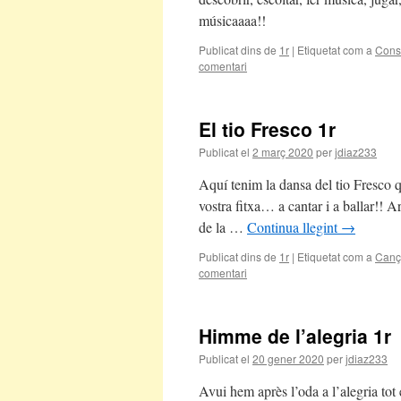
músicaaaa!!
Publicat dins de
1r
|
Etiquetat com a
Const
comentari
El tio Fresco 1r
Publicat el
2 març 2020
per
jdiaz233
Aquí tenim la dansa del tio Fresco 
vostra fitxa… a cantar i a ballar!! A
de la …
Continua llegint
→
Publicat dins de
1r
|
Etiquetat com a
Canç
comentari
Himme de l’alegria 1r
Publicat el
20 gener 2020
per
jdiaz233
Avui hem après l’oda a l’alegria to