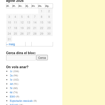
agost 2026
dl.
dt.
dc.
dj.
dv.
ds.
dg.
1
2
3
4
5
6
7
8
9
10
11
12
13
14
15
16
17
18
19
20
21
22
23
24
25
26
27
28
29
30
31
« maig
Cerca dins el bloc:
On vols anar?
1r
(104)
2n
(94)
3r
(102)
4rt
(91)
5è
(60)
6è
(74)
ESO
(9)
Espectacles musicals
(8)
Infantil
(18)