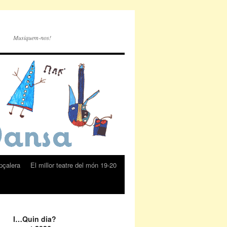
Musiquem-nos!
pçalera
El millor teatre del món 19-20
I…Quin dia?