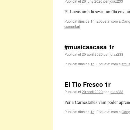
Publicat el
26 juny 2020
per
jdiaz233
El Lucas amb la seva família ens fan
Publicat dins de
1r
|
Etiquetat com a
Canç
comentari
#musicaacasa 1r
Publicat el
20 abril 2020
per
jdiaz233
Publicat dins de
1r
|
Etiquetat com a
#mus
El Tio Fresco 1r
Publicat el
20 abril 2020
per
jdiaz233
Per a Carnestoltes vam poder aprend
Publicat dins de
1r
|
Etiquetat com a
Canç