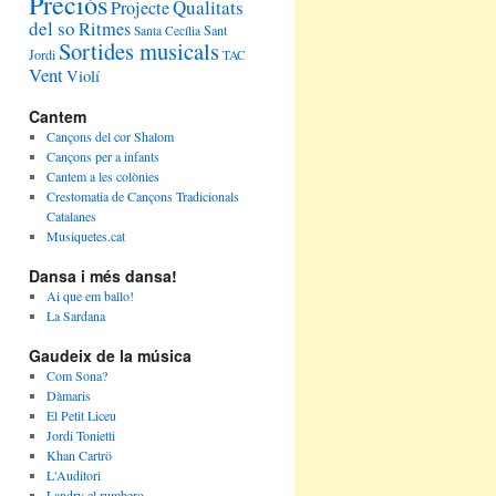
Preciós
Qualitats
Projecte
del so
Ritmes
Sant
Santa Cecília
Sortides musicals
Jordi
TAC
Vent
Violí
Cantem
Cançons del cor Shalom
Cançons per a infants
Cantem a les colònies
Crestomatia de Cançons Tradicionals
Catalanes
Musiquetes.cat
Dansa i més dansa!
Ai que em ballo!
La Sardana
Gaudeix de la música
Com Sona?
Dàmaris
El Petit Liceu
Jordi Tonietti
Khan Cartrö
L'Auditori
Landry el rumbero