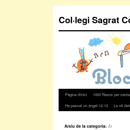
Col·legi Sagrat 
Pàgina d'inici
1000 Raons per canta
Vés
Ha passat un àngel 12-13
La nit de
al
contingut
1r
Arxiu de la categoria: