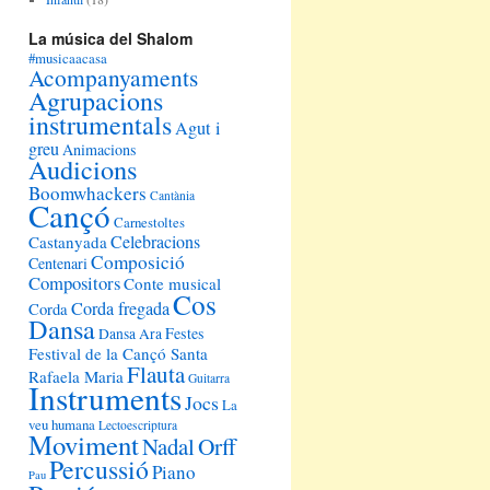
La música del Shalom
#musicaacasa
Acompanyaments
Agrupacions
instrumentals
Agut i
greu
Animacions
Audicions
Boomwhackers
Cantània
Cançó
Carnestoltes
Celebracions
Castanyada
Composició
Centenari
Compositors
Conte musical
Cos
Corda fregada
Corda
Dansa
Festes
Dansa Ara
Festival de la Cançó Santa
Flauta
Rafaela Maria
Guitarra
Instruments
Jocs
La
veu humana
Lectoescriptura
Moviment
Orff
Nadal
Percussió
Piano
Pau