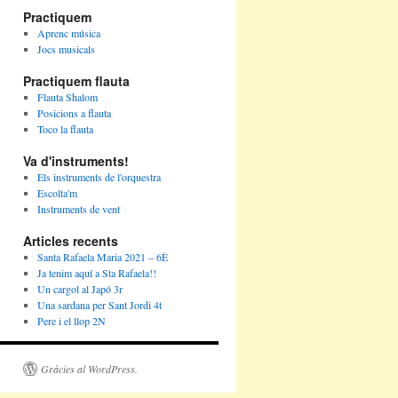
Practiquem
Aprenc música
Jocs musicals
Practiquem flauta
Flauta Shalom
Posicions a flauta
Toco la flauta
Va d'instruments!
Els instruments de l'orquestra
Escolta'm
Instruments de vent
Articles recents
Santa Rafaela Maria 2021 – 6È
Ja tenim aquí a Sta Rafaela!!
Un cargol al Japó 3r
Una sardana per Sant Jordi 4t
Pere i el llop 2N
Gràcies al WordPress.