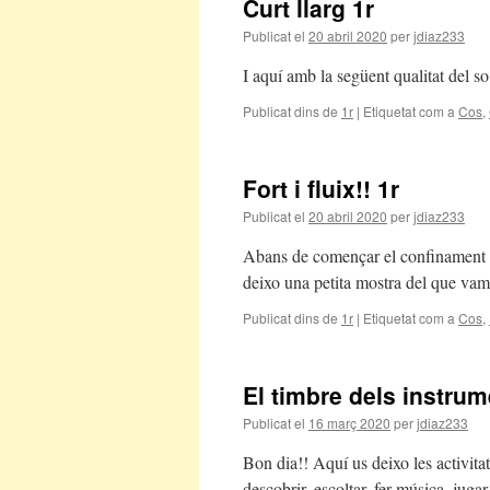
Curt llarg 1r
Publicat el
20 abril 2020
per
jdiaz233
I aquí amb la següent qualitat del so:
Publicat dins de
1r
|
Etiquetat com a
Cos
,
Fort i fluix!! 1r
Publicat el
20 abril 2020
per
jdiaz233
Abans de començar el confinament vam
deixo una petita mostra del que vam
Publicat dins de
1r
|
Etiquetat com a
Cos
,
El timbre dels instrum
Publicat el
16 març 2020
per
jdiaz233
Bon dia!! Aquí us deixo les activita
descobrir, escoltar, fer música, juga