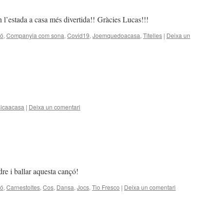
 l’estada a casa més divertida!! Gràcies Lucas!!!
ó
,
Companyia com sona
,
Covid19
,
Joemquedoacasa
,
Titelles
|
Deixa un
icaacasa
|
Deixa un comentari
re i ballar aquesta cançó!
ó
,
Carnestoltes
,
Cos
,
Dansa
,
Jocs
,
Tio Fresco
|
Deixa un comentari