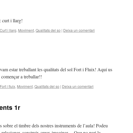
 curt i llarg!
Curt i llarg
,
Moviment
,
Qualitats del so
|
Deixa un comentari
 estar treballant les qualitats del sol Fort i Fluix! Aquí us
 començar a treballar!!
Fort i fluix
,
Moviment
,
Qualitats del so
|
Deixa un comentari
ents 1r
ts sobre el timbre dels nostres instruments de l’aula! Podeu
r, relacionar, construir, crear, imaginar… Que no pari la