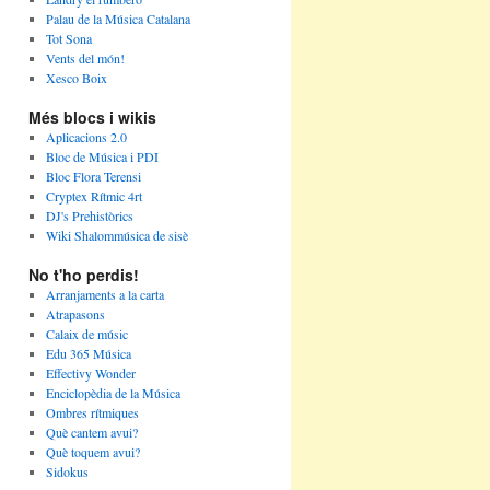
Palau de la Música Catalana
Tot Sona
Vents del món!
Xesco Boix
Més blocs i wikis
Aplicacions 2.0
Bloc de Música i PDI
Bloc Flora Terensi
Cryptex Rítmic 4rt
DJ's Prehistòrics
Wiki Shalommúsica de sisè
No t'ho perdis!
Arranjaments a la carta
Atrapasons
Calaix de músic
Edu 365 Música
Effectivy Wonder
Enciclopèdia de la Música
Ombres rítmiques
Què cantem avui?
Què toquem avui?
Sidokus