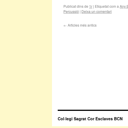
Publicat dins de
1r
|
Etiquetat com a
Any 
Percussió
|
Deixa un comentari
←
Articles més antics
Col·legi Sagrat Cor Esclaves BCN