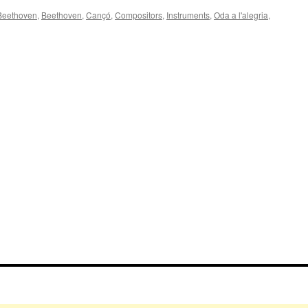
Beethoven
,
Beethoven
,
Cançó
,
Compositors
,
Instruments
,
Oda a l'alegria
,