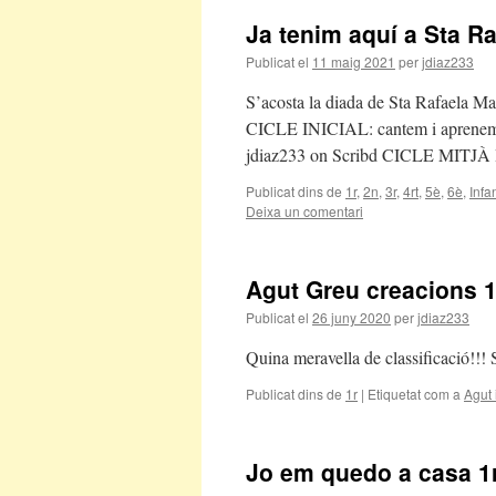
Ja tenim aquí a Sta Ra
Publicat el
11 maig 2021
per
jdiaz233
S’acosta la diada de Sta Rafaela Ma
CICLE INICIAL: cantem i aprenem
jdiaz233 on Scribd CICLE MITJÀ
Publicat dins de
1r
,
2n
,
3r
,
4rt
,
5è
,
6è
,
Infan
Deixa un comentari
Agut Greu creacions 1
Publicat el
26 juny 2020
per
jdiaz233
Quina meravella de classificació!!! 
Publicat dins de
1r
|
Etiquetat com a
Agut 
Jo em quedo a casa 1