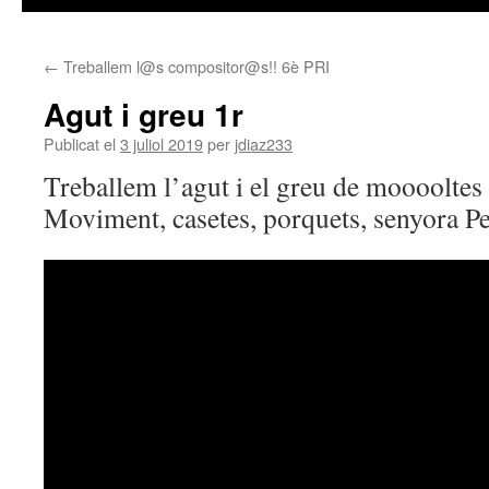
←
Treballem l@s compositor@s!! 6è PRI
Agut i greu 1r
Publicat el
3 juliol 2019
per
jdiaz233
Treballem l’agut i el greu de mooooltes
Moviment, casetes, porquets, senyora P