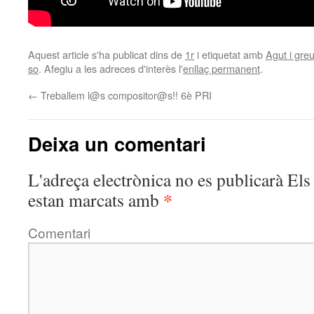
Aquest article s'ha publicat dins de
1r
i etiquetat amb
Agut i gre
so
. Afegiu a les adreces d'interès l'
enllaç permanent
.
←
Treballem l@s compositor@s!! 6è PRI
Deixa un comentari
L'adreça electrònica no es publicarà
Els 
*
estan marcats amb
Comentari