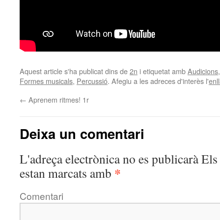
Aquest article s'ha publicat dins de
2n
i etiquetat amb
Audicions
Formes musicals
,
Percussió
. Afegiu a les adreces d'interès l'
enl
←
Aprenem ritmes! 1r
Deixa un comentari
L'adreça electrònica no es publicarà
Els 
*
estan marcats amb
Comentari