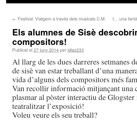
←
Festival: Viatgem a través dels musicals C.M.
I… una fantà
Els alumnes de Sisè descobri
compositors!
Publicat el
27 juny 2014
per
jdiaz233
Al llarg de les dues darreres setmanes d
de sisè van estar treballant d’una manera
vida d’alguns dels compositors més famo
Van recollir informació mitjançant una c
plasmar al pòster interactiu de Glogster i
teatralitzar l’exposició!
Voleu veure els seu treball?