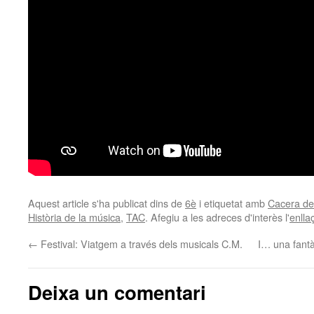
Aquest article s'ha publicat dins de
6è
i etiquetat amb
Cacera del
Història de la música
,
TAC
. Afegiu a les adreces d'interès l'
enlla
←
Festival: Viatgem a través dels musicals C.M.
I… una fantà
Deixa un comentari