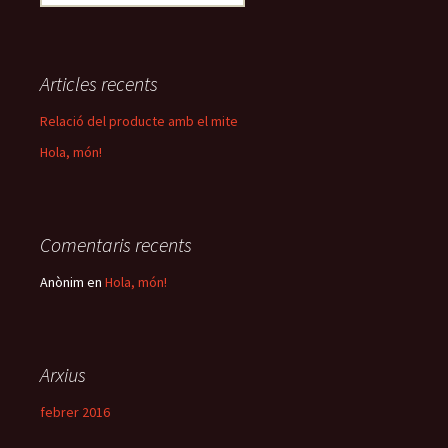
e
r
c
a
Articles recents
:
Relació del producte amb el mite
Hola, món!
Comentaris recents
Anònim
en
Hola, món!
Arxius
febrer 2016