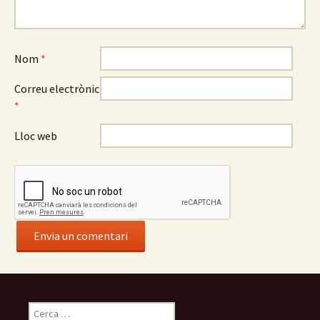
Nom
*
Correu electrònic
*
Lloc web
C