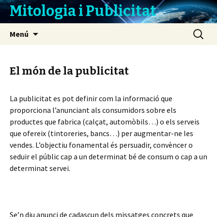
Mitologia i Publicitat
Vés
Cerca:
Menú
al
contingut
El món de la publicitat
La publicitat es pot definir com la informació que
proporciona l’anunciant als consumidors sobre els
productes que fabrica (calçat, automòbils…) o els serveis
que ofereix (tintoreries, bancs…) per augmentar-ne les
vendes. L’objectiu fonamental és persuadir, convèncer o
seduir el públic cap a un determinat bé de consum o cap a un
determinat servei.
Se’n diu anunci de cadascun dels missatges concrets que