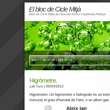
El bloc de Cicle Mitjà
Bloc de Cicle Mitjà de l'Escola Roser Capdevila Polinyà
INICI
BLOC DE CICLE MITJÀ
Higròmetre.
Lali Turu
| 05/03/2012
Higròmetre. Un higròmetre o hidrógrafo és un inst
mesurar el grau d’humitat de l’aire, o un altren gas
Aleix Ian