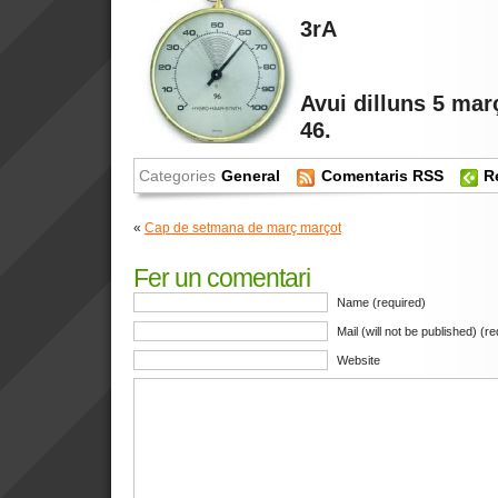
3rA
Avui dilluns 5 mar
46.
Categories
General
Comentaris RSS
R
«
Cap de setmana de març marçot
Fer un comentari
Name (required)
Mail (will not be published) (r
Website