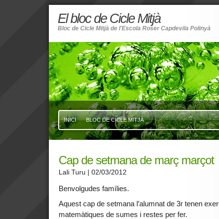
El bloc de Cicle Mitjà
Bloc de Cicle Mitjà de l'Escola Roser Capdevila Polinyà
INICI
BLOC DE CICLE MITJÀ
Cap de setmana de març marçot
Lali Turu
| 02/03/2012
Benvolgudes famílies.
Aquest cap de setmana l’alumnat de 3r tenen exer
matemàtiques de sumes i restes per fer.