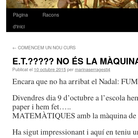
Pàgina
Racons
Vés
d'inici
al
contingut
←
COMENCEM UN NOU CURS
E.T.????? NO ÉS LA MÀQUIN
Publicat el
10 octubre 2015
per
marinaserragesti4
Encara que no ha arribat el Nadal: 
Divendres dia 9 d’octubre a l’escola hem
paper i hem fet…..
MATEMÀTIQUES amb la màquina de 
Ha sigut impressionant i aquí en teniu u