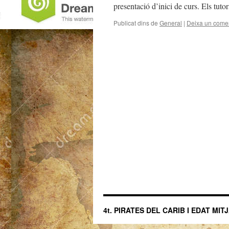
presentació d’inici de curs. Els tut
Publicat dins de
General
|
Deixa un comen
4t. PIRATES DEL CARIB I EDAT MIT