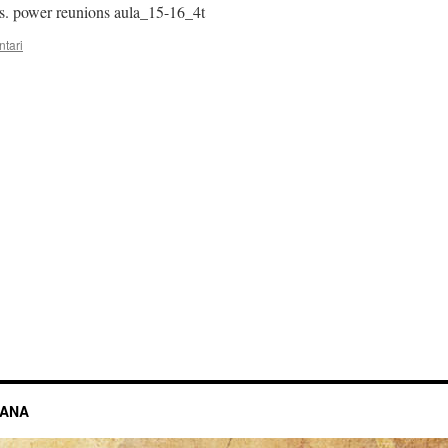
ors. power reunions aula_15-16_4t
tari
JANA