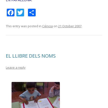
F
T
S
ac
w
h
e
itt
ar
This entry was posted in
Ciència
on
21 October 2007
.
b
er
e
o
o
EL LLIBRE DELS NOMS
k
Leave a reply