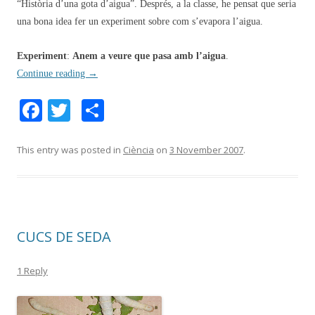
“Història d’una gota d’aigua”.
Després, a la classe, he pensat que seria
una bona idea fer un experiment sobre com s’evapora l’aigua.
Experiment
:
Anem a veure que pasa amb l’aigua
.
Continue reading
→
F
T
S
ac
w
h
e
itt
ar
This entry was posted in
Ciència
on
3 November 2007
.
b
er
e
o
o
CUCS DE SEDA
k
1 Reply