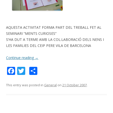
AQUESTA ACTIVITAT FORMA PART DEL TREBALL FET AL
SEMINARI “MENTS CURIOSES”
S’HA DUT A TERME AMB LA COL.LABORACIÓ DELS NENS I
LES FAMILIES DEL CEIP PERE VILA DE BARCELONA
Continue reading
→
F
T
S
ac
w
h
e
itt
ar
This entry was posted in
General
on
21 October 2007
.
b
er
e
o
o