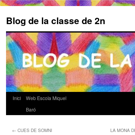
Blog de la classe de 2n
Inici
Web Escola Miquel
Vés
Baró
al
contingut
←
CUES DE SOMNI
LA MONA D