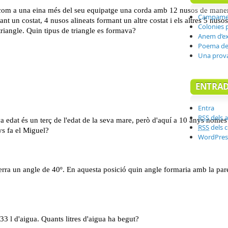
Campament
Colonies 
Anem d’ex
Poema del
Una prov
ENTRA
Entra
RSS
dels a
RSS
dels 
WordPres