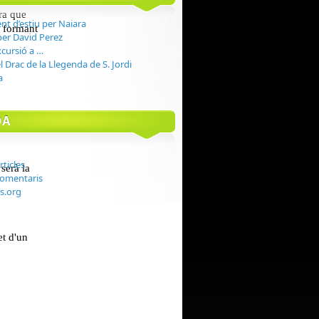
 d’estiu per Naiara
per David Perez
cursió a …
 Drac de la Llegenda de S. Jordi
a
DA
rticles
comentaris
s.org