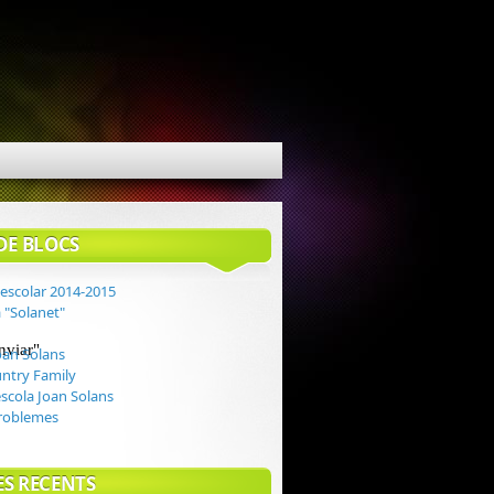
DE BLOCS
 escolar 2014-2015
 "Solanet"
an Solans
ntry Family
escola Joan Solans
roblemes
ES RECENTS