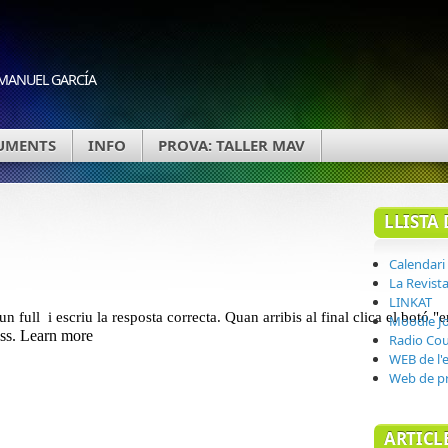
 MANUEL GARCÍA
UMENTS
INFO
PROVA: TALLER MAV
LLISTA 
Calendari
La Revista
LINKAT
Moodle Jo
Radio Cou
WEB de l'
Web de p
ARTICL