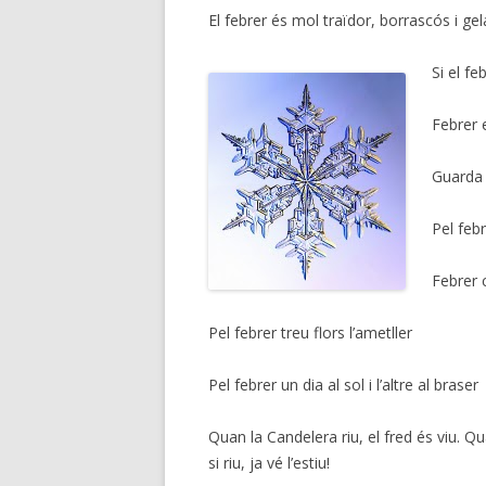
El febrer és mol traïdor, borrascós i ge
Si el fe
b
Febrer e
Guarda l
Pel febr
Febrer c
Pel febrer treu flors l’ametller
Pel febrer un dia al sol i l’altre al braser
Quan la Candelera riu, el fred és viu. Q
si riu, ja vé l’estiu!