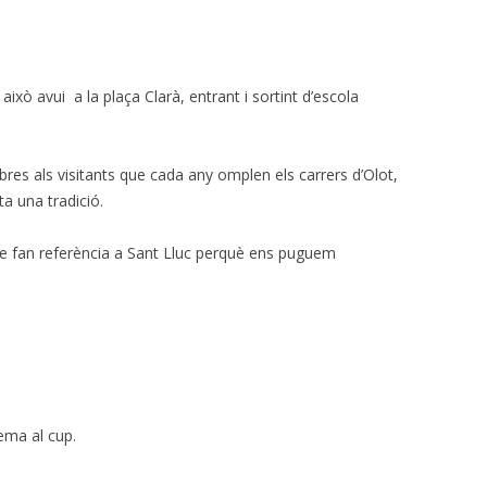
 això avui a la plaça Clarà, entrant i sortint d’escola
.
bres als visitants que cada any omplen els carrers d’Olot,
ta una tradició.
ue fan referència a Sant Lluc perquè ens puguem
ema al cup.