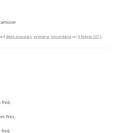
carnisser
ged
dites populars
,
primària
,
secundària
on
9 febrer 2011
.
 fred,
es fires,
 fred,