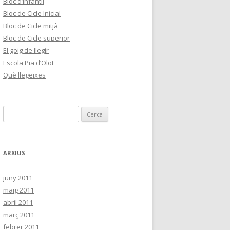
Bloc d’infantil
Bloc de Cicle Inicial
Bloc de Cicle mitjà
Bloc de Cicle superior
El goig de llegir
Escola Pia d’Olot
Què llegeixes
C
e
r
c
ARXIUS
a
:
juny 2011
maig 2011
abril 2011
març 2011
febrer 2011