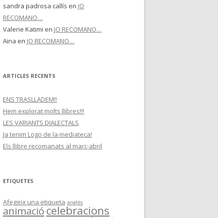
sandra padrosa callís
en
JO
RECOMANO…
Valerie Katimi
en
JO RECOMANO…
Aina
en
JO RECOMANO…
ARTICLES RECENTS
ENS TRASLLADEM!!
Hem explorat molts llibres!!!
LES VARIANTS DIALECTALS
Ja tenim Logo de la mediateca!
Els llibre recomanats al març-abril
ETIQUETES
Afegeix una etiqueta
anglès
celebracions
animació