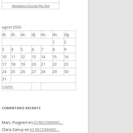
Mediateca Escola Pia Olot
agost 2026
dl.
dt.
dc.
dj.
dv.
ds.
dg.
1
2
3
4
5
6
7
8
9
10
11
12
13
14
15
16
17
18
19
20
21
22
23
24
25
26
27
28
29
30
31
« juny
COMENTARIS RECENTS
Marc. Puigvert
en
JO RECOMANO…
Clara Zanuy
en
JO RECOMANO…