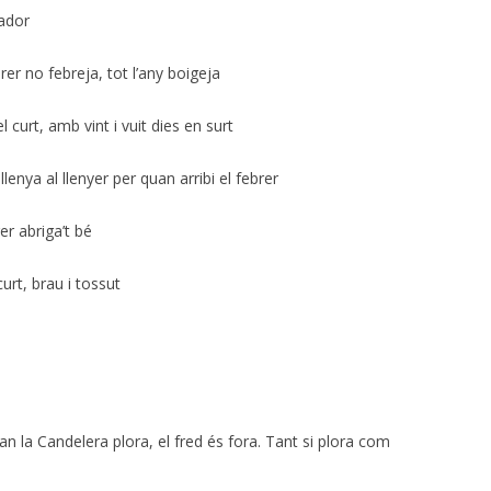
lador
rer no febreja, tot l’any boigeja
l curt, amb vint i vuit dies en surt
lenya al llenyer per quan arribi el febrer
er abriga’t bé
urt, brau i tossut
uan la Candelera plora, el fred és fora. Tant si plora com