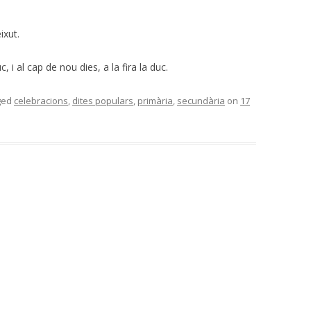
ixut.
, i al cap de nou dies, a la fira la duc.
ged
celebracions
,
dites populars
,
primària
,
secundària
on
17