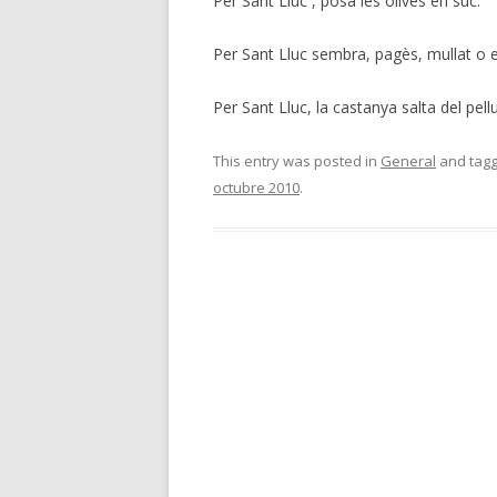
Per Sant Lluc , posa les olives en suc.
Per Sant Lluc sembra, pagès, mullat o e
Per Sant Lluc, la castanya salta del pelluc
This entry was posted in
General
and tag
octubre 2010
.