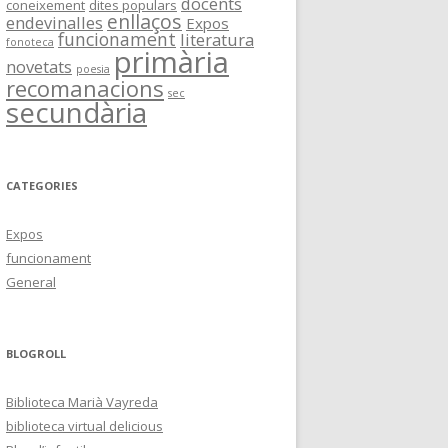
docents
coneixement
dites populars
enllaços
endevinalles
Expos
funcionament
literatura
fonoteca
primària
novetats
poesia
recomanacions
sec
secundària
CATEGORIES
Expos
funcionament
General
BLOGROLL
Biblioteca Marià Vayreda
biblioteca virtual delicious