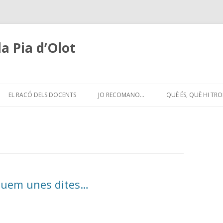
a Pia d’Olot
Skip
to
EL RACÓ DELS DOCENTS
JO RECOMANO…
QUÈ ÉS, QUÈ HI TR
content
diquem unes dites…