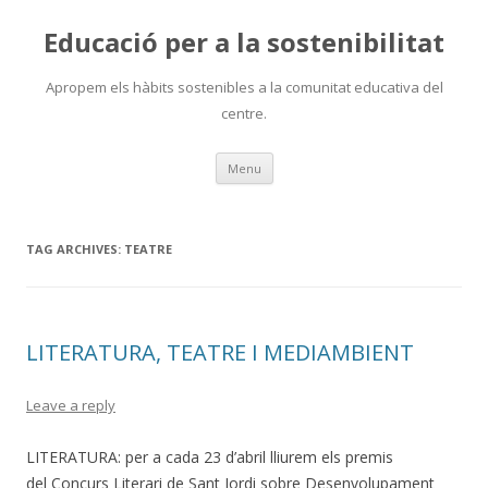
Educació per a la sostenibilitat
Apropem els hàbits sostenibles a la comunitat educativa del
centre.
Skip
Menu
to
content
TAG ARCHIVES:
TEATRE
LITERATURA, TEATRE I MEDIAMBIENT
Leave a reply
LITERATURA: per a cada 23 d’abril lliurem els premis
del Concurs Literari de Sant Jordi sobre Desenvolupament