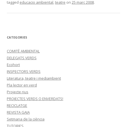
tagged
educacio ambiental
,
teatre
on
25 març 2008
.
b
er
p
o
ar
o
te
k
ix
CATEGORIES
COMITÈ AMBIENTAL
DELEGATS VERDS
Ecohort
INSPECTORS VERDS
Literatura, teatre i mediambient
Pla lector en verd
Projecte rius
PROJECTES VERDS O ENVERDATS!
RECICLATGE
REVISTA GAIA
Setmana de la ciència
TUTORIES