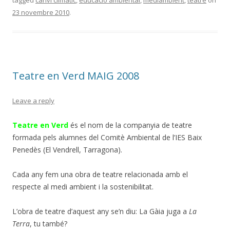
tagged
canvi climàtic
,
educacio ambiental
,
mediambient
,
teatre
on
b
er
p
23 novembre 2010
.
o
ar
o
te
k
ix
Teatre en Verd MAIG 2008
Leave a reply
Teatre en Verd
és el nom de la companyia de teatre
formada pels alumnes del Comitè Ambiental de l’IES Baix
Penedès (El Vendrell, Tarragona).
Cada any fem una obra de teatre relacionada amb el
respecte al medi ambient i la sostenibilitat.
L’obra de teatre d’aquest any se’n diu: La Gàia juga a
La
Terra
, tu també?