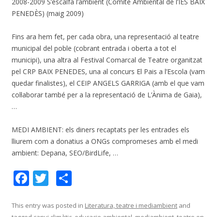
2008-2009 S’escalfa l’ambient (Comitè Ambiental de l’IES BAIX
PENEDÈS) (maig 2009)
Fins ara hem fet, per cada obra, una representació al teatre
municipal del poble (cobrant entrada i oberta a tot el
municipi), una altra al Festival Comarcal de Teatre organitzat
pel CRP BAIX PENEDES, una al concurs El Pais a l’Escola (vam
quedar finalistes), el CEIP ANGELS GARRIGA (amb el que vam
col·laborar també per a la representació de L’Ànima de Gaia),
…
MEDI AMBIENT: els diners recaptats per les entrades els
lliurem com a donatius a ONGs compromeses amb el medi
ambient: Depana, SEO/BirdLife, …
F
T
C
ac
w
o
e
itt
m
This entry was posted in
Literatura, teatre i mediambient
and