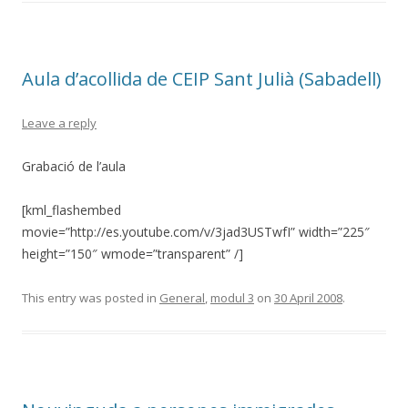
Aula d’acollida de CEIP Sant Julià (Sabadell)
Leave a reply
Grabació de l’aula
[kml_flashembed
movie=”http://es.youtube.com/v/3jad3USTwfI” width=”225″
height=”150″ wmode=”transparent” /]
This entry was posted in
General
,
modul 3
on
30 April 2008
.