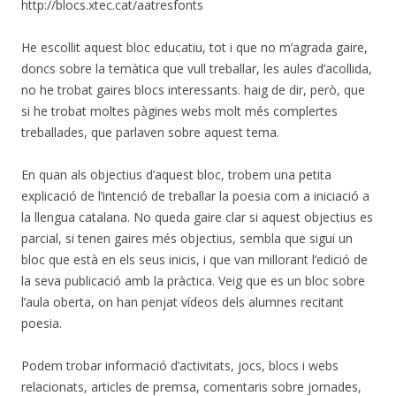
http://blocs.xtec.cat/aatresfonts
He escollit aquest bloc educatiu, tot i que no m’agrada gaire,
doncs sobre la temàtica que vull treballar, les aules d’acollida,
no he trobat gaires blocs interessants. haig de dir, però, que
si he trobat moltes pàgines webs molt més complertes
treballades, que parlaven sobre aquest tema.
En quan als objectius d’aquest bloc, trobem una petita
explicació de l’intenció de treballar la poesia com a iniciació a
la llengua catalana. No queda gaire clar si aquest objectius es
parcial, si tenen gaires més objectius, sembla que sigui un
bloc que està en els seus inicis, i que van millorant l’edició de
la seva publicació amb la pràctica. Veig que es un bloc sobre
l’aula oberta, on han penjat vídeos dels alumnes recitant
poesia.
Podem trobar informació d’activitats, jocs, blocs i webs
relacionats, articles de premsa, comentaris sobre jornades,