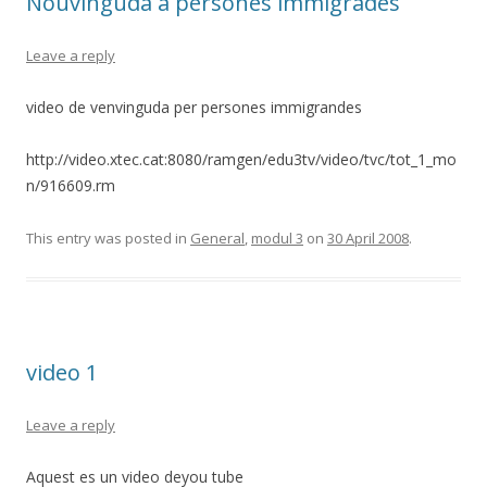
Nouvinguda a persones immigrades
Leave a reply
video de venvinguda per persones immigrandes
http://video.xtec.cat:8080/ramgen/edu3tv/video/tvc/tot_1_mo
n/916609.rm
This entry was posted in
General
,
modul 3
on
30 April 2008
.
video 1
Leave a reply
Aquest es un video deyou tube