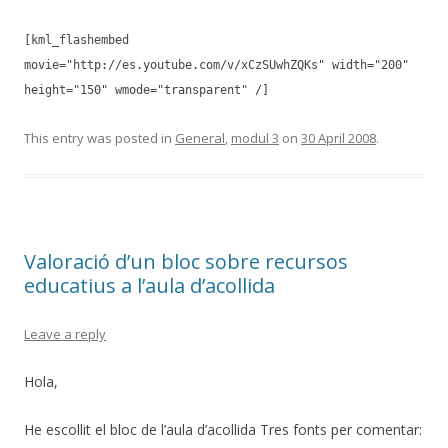
[kml_flashembed
movie="http://es.youtube.com/v/xCzSUwhZQKs" width="200"
height="150" wmode="transparent" /]
This entry was posted in
General
,
modul 3
on
30 April 2008
.
Valoració d’un bloc sobre recursos
educatius a l’aula d’acollida
Leave a reply
Hola,
He escollit el bloc de l’aula d’acollida Tres fonts per comentar: