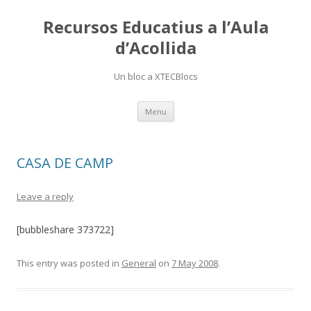
Recursos Educatius a l’Aula
d’Acollida
Un bloc a XTECBlocs
Skip
Menu
to
content
CASA DE CAMP
Leave a reply
[bubbleshare 373722]
This entry was posted in
General
on
7 May 2008
.