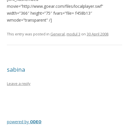
movie=”http://www.goear.com/files/localplayer.swf”
width=”366″ height=”75″ fvars=”file= f458b13″
wmode=”transparent” /]
This entry was posted in
General
,
modul 3
on
30 April 2008
.
sabina
Leave a reply
powered by
ODEO