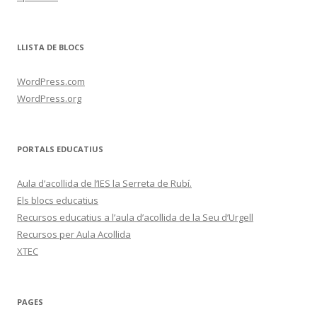
LLISTA DE BLOCS
WordPress.com
WordPress.org
PORTALS EDUCATIUS
Aula d’acollida de l’IES la Serreta de Rubí.
Els blocs educatius
Recursos educatius a l’aula d’acollida de la Seu d’Urgell
Recursos per Aula Acollida
XTEC
PAGES