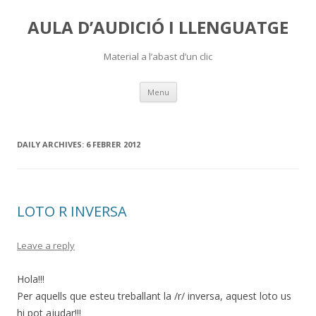
AULA D’AUDICIÓ I LLENGUATGE
Material a l’abast d’un clic
Skip
Menu
to
content
DAILY ARCHIVES:
6 FEBRER 2012
LOTO R INVERSA
Leave a reply
Hola!!!
Per aquells que esteu treballant la /r/ inversa, aquest loto us
hi pot ajudar!!!