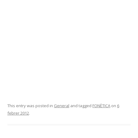
This entry was posted in
General
and tagged
FONÈTICA
on
6
febrer 2012
.