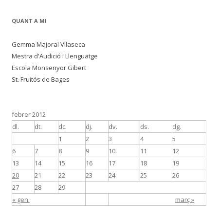
QUANT A MI
Gemma Majoral Vilaseca
Mestra d'Audició i Llenguatge
Escola Monsenyor Gibert
St. Fruitós de Bages
febrer 2012
dl.
dt.
dc.
dj.
dv.
ds.
dg.
1
2
3
4
5
6
7
8
9
10
11
12
13
14
15
16
17
18
19
20
21
22
23
24
25
26
27
28
29
« gen.
març »