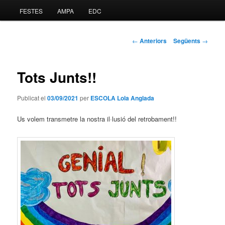
FESTES
AMPA
EDC
al
contingut
Navegació
←
Anteriors
Següents
→
pels
principal
articles
Tots Junts!!
Publicat el
03/09/2021
per
ESCOLA Lola Anglada
Us volem transmetre la nostra il·lusió del retrobament!!