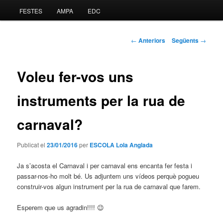
FESTES
AMPA
EDC
al
contingut
Navegació
←
Anteriors
Següents
→
pels
principal
articles
Voleu fer-vos uns
instruments per la rua de
carnaval?
Publicat el
23/01/2016
per
ESCOLA Lola Anglada
Ja s’acosta el Carnaval i per carnaval ens encanta fer festa i
passar-nos-ho molt bé. Us adjuntem uns vídeos perquè pogueu
construir-vos algun instrument per la rua de carnaval que farem.
Esperem que us agradin!!!! 😉