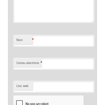
*
Nom
*
Correu electrònic
Lloc web