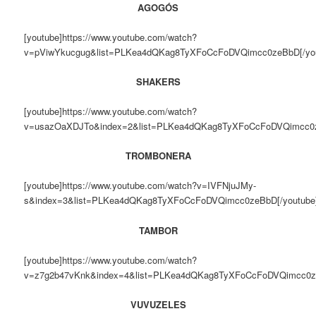
AGOGÓS
[youtube]https://www.youtube.com/watch?
v=pViwYkucgug&list=PLKea4dQKag8TyXFoCcFoDVQimcc0zeBbD[/you
SHAKERS
[youtube]https://www.youtube.com/watch?
v=usazOaXDJTo&index=2&list=PLKea4dQKag8TyXFoCcFoDVQimcc0z
TROMBONERA
[youtube]https://www.youtube.com/watch?v=IVFNjuJMy-
s&index=3&list=PLKea4dQKag8TyXFoCcFoDVQimcc0zeBbD[/youtube
TAMBOR
[youtube]https://www.youtube.com/watch?
v=z7g2b47vKnk&index=4&list=PLKea4dQKag8TyXFoCcFoDVQimcc0ze
VUVUZELES