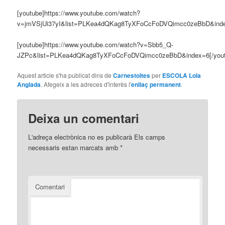
[youtube]https://www.youtube.com/watch?
v=jmVSjUi37yI&list=PLKea4dQKag8TyXFoCcFoDVQimcc0zeBbD&index
[youtube]https://www.youtube.com/watch?v=Sbb5_Q-
JZPc&list=PLKea4dQKag8TyXFoCcFoDVQimcc0zeBbD&index=6[/yout
Aquest article s'ha publicat dins de
Carnestoltes
per
ESCOLA Lola
Anglada
. Afegeix a les adreces d'interès l'
enllaç permanent
.
Deixa un comentari
L'adreça electrònica no es publicarà
Els camps
necessaris estan marcats amb
*
Comentari