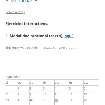
6. Modalidades
Leave a reply
Ejercicios interactivos.
1. Modalidad oracional (texto),
aquí.
This entry was posted in
1. LÉXICO
on
26 març 2011
.
març 2011
dl.
dt.
dc.
dj.
dv.
ds.
dg.
1
2
3
4
5
6
7
8
9
10
11
12
13
14
15
16
17
18
19
20