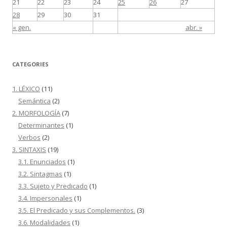
21
22
23
24
25
26
27
28
29
30
31
« gen.
abr. »
CATEGORIES
1. LÉXICO
(11)
Semántica
(2)
2. MORFOLOGÍA
(7)
Determinantes
(1)
Verbos
(2)
3. SINTAXIS
(19)
3.1. Enunciados
(1)
3.2. Sintagmas
(1)
3.3. Sujeto y Predicado
(1)
3.4. Impersonales
(1)
3.5. El Predicado y sus Complementos.
(3)
3.6. Modalidades
(1)