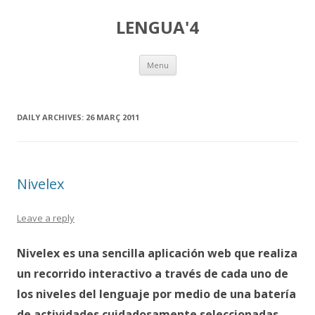
LENGUA'4
Skip
Menu
to
content
DAILY ARCHIVES:
26 MARÇ 2011
Nivelex
Leave a reply
Nivelex
es una sencilla aplicación web que realiza
un recorrido interactivo a través de cada uno de
los niveles del lenguaje por medio de una batería
de actividades cuidadosamente seleccionadas.