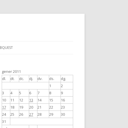
BQUEST
gener 2011
dl.
dt.
dc.
dj.
dv.
ds.
dg.
1
2
3
4
5
6
7
8
9
10
11
12
13
14
15
16
17
18
19
20
21
22
23
24
25
26
27
28
29
30
31