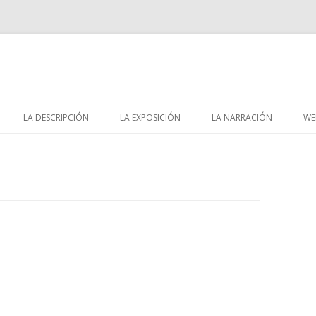
Skip
to
LA DESCRIPCIÓN
LA EXPOSICIÓN
LA NARRACIÓN
WE
content