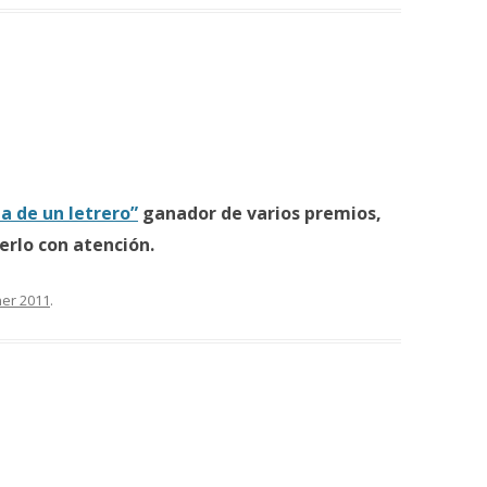
ia de un letrero”
ganador de varios premios,
erlo con atención.
ner 2011
.
n