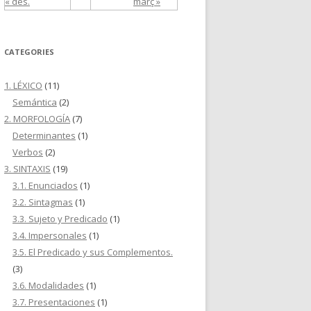
« des.
març »
CATEGORIES
1. LÉXICO
(11)
Semántica
(2)
2. MORFOLOGÍA
(7)
Determinantes
(1)
Verbos
(2)
3. SINTAXIS
(19)
3.1. Enunciados
(1)
3.2. Sintagmas
(1)
3.3. Sujeto y Predicado
(1)
3.4. Impersonales
(1)
3.5. El Predicado y sus Complementos.
(3)
3.6. Modalidades
(1)
3.7. Presentaciones
(1)