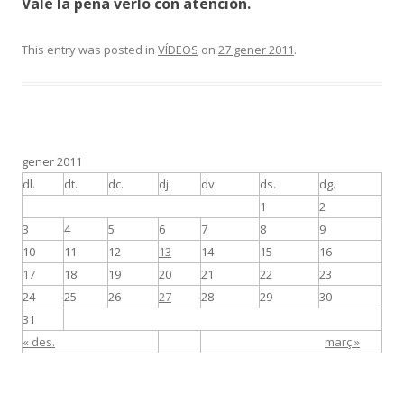
Vale la pena verlo con atención.
This entry was posted in
VÍDEOS
on
27 gener 2011
.
gener 2011
dl.
dt.
dc.
dj.
dv.
ds.
dg.
1
2
3
4
5
6
7
8
9
10
11
12
13
14
15
16
17
18
19
20
21
22
23
24
25
26
27
28
29
30
31
« des.
març »