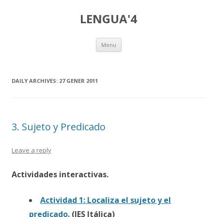
LENGUA'4
Skip
Menu
to
content
DAILY ARCHIVES:
27 GENER 2011
3. Sujeto y Predicado
Leave a reply
Actividades interactivas.
Actividad 1: Localiza el sujeto y el
predicado
. (IES Itálica)