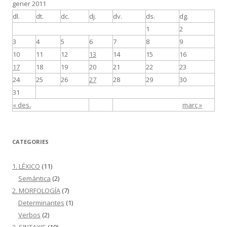
gener 2011
dl.
dt.
dc.
dj.
dv.
ds.
dg.
1
2
3
4
5
6
7
8
9
10
11
12
13
14
15
16
17
18
19
20
21
22
23
24
25
26
27
28
29
30
31
« des.
març »
CATEGORIES
1. LÉXICO
(11)
Semántica
(2)
2. MORFOLOGÍA
(7)
Determinantes
(1)
Verbos
(2)