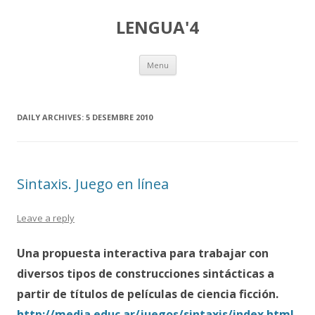
LENGUA'4
Skip
Menu
to
content
DAILY ARCHIVES:
5 DESEMBRE 2010
Sintaxis. Juego en línea
Leave a reply
Una propuesta interactiva para trabajar con
diversos tipos de construcciones sintácticas a
partir de títulos de películas de ciencia ficción.
http://media.educ.ar/juegos/sintaxis/index.html