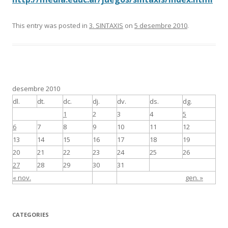
This entry was posted in
3. SINTAXIS
on
5 desembre 2010
.
desembre 2010
dl.
dt.
dc.
dj.
dv.
ds.
dg.
1
2
3
4
5
6
7
8
9
10
11
12
13
14
15
16
17
18
19
20
21
22
23
24
25
26
27
28
29
30
31
« nov.
gen. »
CATEGORIES